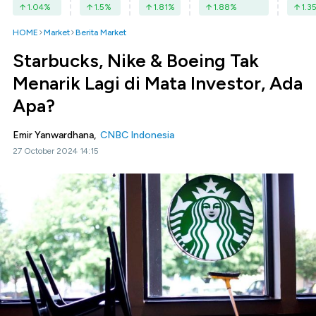
1.04
%
1.5
%
1.81
%
1.88
%
1.3
HOME
Market
Berita Market
Starbucks, Nike & Boeing Tak
Menarik Lagi di Mata Investor, Ada
Apa?
Emir Yanwardhana,
CNBC Indonesia
27 October 2024 14:15