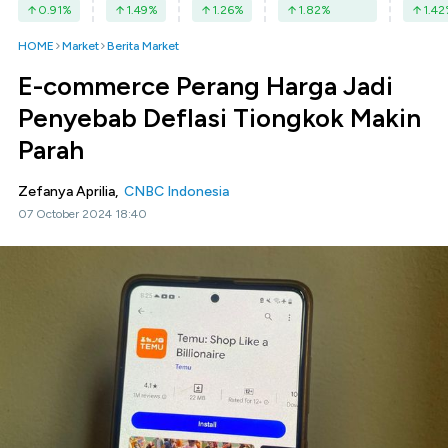
0.91
%
1.49
%
1.26
%
1.82
%
1.42
HOME
Market
Berita Market
E-commerce Perang Harga Jadi
Penyebab Deflasi Tiongkok Makin
Parah
Zefanya Aprilia,
CNBC Indonesia
07 October 2024 18:40