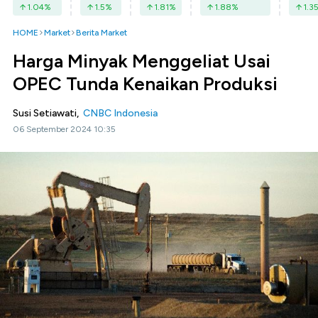
1.04
%
1.5
%
1.81
%
1.88
%
1.3
HOME
Market
Berita Market
Harga Minyak Menggeliat Usai
OPEC Tunda Kenaikan Produksi
Susi Setiawati,
CNBC Indonesia
06 September 2024 10:35