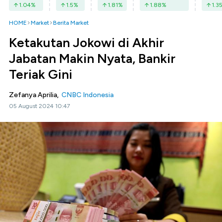
1.04
%
1.5
%
1.81
%
1.88
%
1.3
HOME
Market
Berita Market
Ketakutan Jokowi di Akhir
Jabatan Makin Nyata, Bankir
Teriak Gini
Zefanya Aprilia,
CNBC Indonesia
05 August 2024 10:47