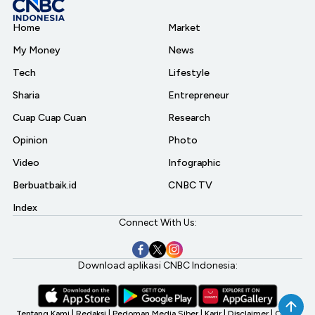
Home
Market
My Money
News
Tech
Lifestyle
Sharia
Entrepreneur
Cuap Cuap Cuan
Research
Opinion
Photo
Video
Infographic
Berbuatbaik.id
CNBC TV
Index
Connect With Us:
Download aplikasi CNBC Indonesia:
Tentang Kami
|
Redaksi
|
Pedoman Media Siber
|
Karir
|
Disclaimer
|
CNBC