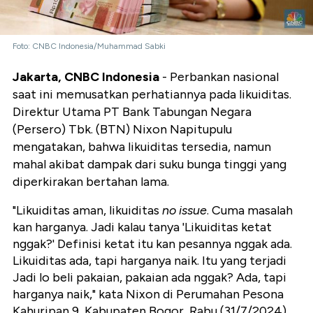
Foto: CNBC Indonesia/Muhammad Sabki
Jakarta, CNBC Indonesia
- Perbankan nasional
saat ini memusatkan perhatiannya pada likuiditas.
Direktur Utama PT Bank Tabungan Negara
(Persero) Tbk. (BTN) Nixon Napitupulu
mengatakan, bahwa likuiditas tersedia, namun
mahal akibat dampak dari suku bunga tinggi yang
diperkirakan bertahan lama.
"Likuiditas aman, likuiditas
no issue
. Cuma masalah
kan harganya. Jadi kalau tanya 'Likuiditas ketat
nggak?' Definisi ketat itu kan pesannya nggak ada.
Likuiditas ada, tapi harganya naik. Itu yang terjadi
Jadi lo beli pakaian, pakaian ada nggak? Ada, tapi
harganya naik," kata Nixon di Perumahan Pesona
Kahuripan 9, Kabupaten Bogor, Rabu (31/7/2024)