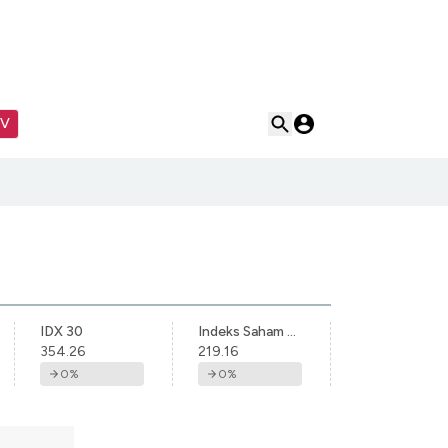
TV
IDX 30
Indeks Saham Syariah Indonesia
354.26
219.16
0
%
0
%