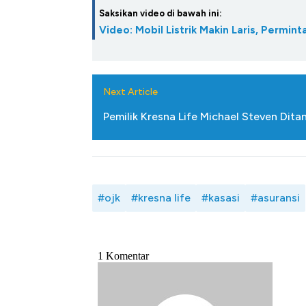
Saksikan video di bawah ini:
Video: Mobil Listrik Makin Laris, Permin
Next Article
Pemilik Kresna Life Michael Steven Dit
#ojk
#kresna life
#kasasi
#asuransi