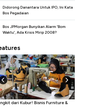
Didorong Danantara Untuk IPO, Ini Kata
Bos Pegadaian
Bos JPMorgan Bunyikan Alarm 'Bom
Waktu', Ada Krisis Mirip 2008?
eatures
 dari Kubur! Bisnis Furniture &
Industri Susu Jadi B