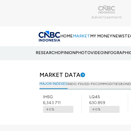
HOME
MARKET
MY MONEY
NEWS
TE
RESEARCH
OPINION
PHOTO
VIDEO
INFOGRAPHI
MARKET DATA
MAJOR INDEXES
INDO-FX
USD-FX
COMMODITIES
BOND
IHSG
LQ45
6,343.711
630.859
0
%
0
%