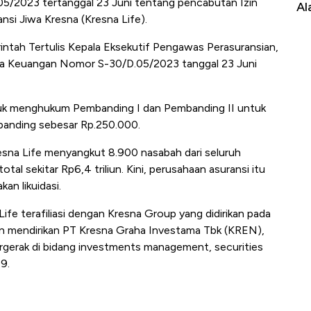
/2023 tertanggal 23 Juni tentang pencabutan Izin
Impor 100 Negara
Alas K
nsi Jiwa Kresna (Kresna Life).
ntah Tertulis Kepala Eksekutif Pengawas Perasuransian,
sa Keuangan Nomor S-30/D.05/2023 tanggal 23 Juni
ntuk menghukum Pembanding I dan Pembanding II untuk
 banding sebesar Rp.250.000.
esna Life menyangkut 8.900 nasabah dari seluruh
al sekitar Rp6,4 triliun. Kini, perusahaan asuransi itu
an likuidasi.
ife terafiliasi dengan Kresna Group yang didirikan pada
an mendirikan PT Kresna Graha Investama Tbk (KREN),
rgerak di bidang investments management, securities
9.