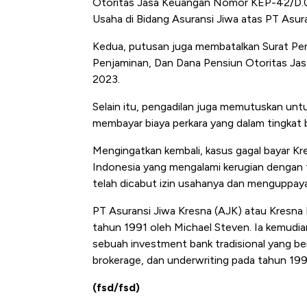
Otoritas Jasa Keuangan Nomor KEP-42/D.05
Usaha di Bidang Asuransi Jiwa atas PT Asura
Kedua, putusan juga membatalkan Surat Peri
Penjaminan, Dan Dana Pensiun Otoritas Ja
2023.
Selain itu, pengadilan juga memutuskan u
membayar biaya perkara yang dalam tingkat
Mengingatkan kembali, kasus gagal bayar Kr
Indonesia yang mengalami kerugian dengan tot
telah dicabut izin usahanya dan menguppayak
PT Asuransi Jiwa Kresna (AJK) atau Kresna L
tahun 1991 oleh Michael Steven. Ia kemudi
sebuah investment bank tradisional yang be
brokerage, dan underwriting pada tahun 199
(fsd/fsd)