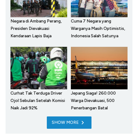
Negara di Ambang Perang,
Cuma 7 Negara yang
Presiden Dievakuasi
Warganya Masih Optimistis,
Kendaraan Lapis Baja
Indonesia Salah Satunya
Curhat Tak Terduga Driver
Jepang Siaga! 260.000
Ojol Sebulan Setelah Komisi
Warga Dievakuasi, 500
Naik Jadi 92%
Penerbangan Batal
SHOW MORE