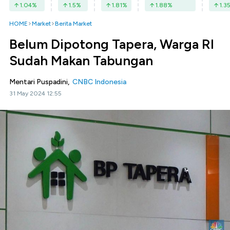
1.04
%
1.5
%
1.81
%
1.88
%
1.3
HOME
Market
Berita Market
Belum Dipotong Tapera, Warga RI
Sudah Makan Tabungan
Mentari Puspadini,
CNBC Indonesia
31 May 2024 12:55