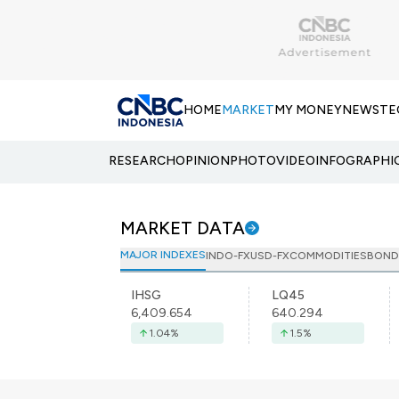
HOME
MARKET
MY MONEY
NEWS
TE
RESEARCH
OPINION
PHOTO
VIDEO
INFOGRAPHI
MARKET DATA
MAJOR INDEXES
INDO-FX
USD-FX
COMMODITIES
BOND
IHSG
LQ45
6,409.654
640.294
1.04
%
1.5
%