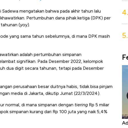
4.
 Sadewa mengatakan bahwa pada akhir tahun lalu
khawatirkan. Pertumbuhan dana pihak ketiga (DPK) per
tahunan (yoy).
5.
riode yang sama tahun sebelumnya, di mana DPK masih
khawatirkan adalah pertumbuhan simpanan
F
melambat signifikan. Pada Desember 2022, kelompok
uh dua digit secara tahunan, tetapi pada Desember
angan perusahaan besar duitnya habis, tidak bisa pinjam
ngan media di Jakarta, dikutip Jumat (22/3/2024).
sur normal, di mana simpanan dengan
tiering
Rp 5 miliar
pok simpanan kurang dari Rp 100 juta yang naik 5,4%
Kongo Tutup Keran Ekspor, Harga
Ad