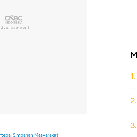
M
1.
2.
3.
ertebal Simpanan Masyarakat