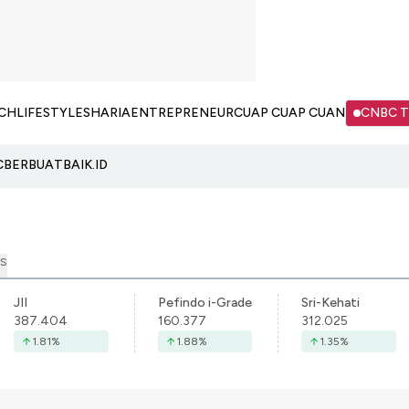
CH
LIFESTYLE
SHARIA
ENTREPRENEUR
CUAP CUAP CUAN
CNBC 
C
BERBUATBAIK.ID
S
JII
Pefindo i-Grade
Sri-Kehati
387.404
160.377
312.025
1.81
%
1.88
%
1.35
%