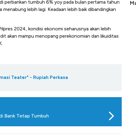
) di perbankan tumbuh 6% yoy pada bulan pertama tahun
Tembaga Terbang ke Zona Berbahaya
Ma
sa menabung lebih lagi. Keadaan lebih baik dibandingkan
lpres 2024, kondisi ekonomi seharusnya akan lebih
edit akan mampu menopang perekonomian dan likuiditas
K.
masi Teater" - Rupiah Perkasa
di Bank Tetap Tumbuh