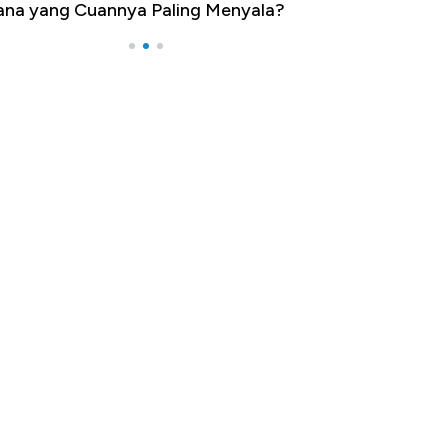
na yang Cuannya Paling Menyala?
Pengangguran Te