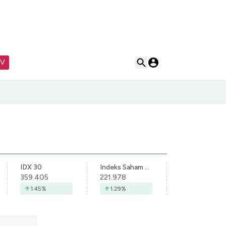
TV
IDX 30
Indeks Saham Syariah Indonesia
359.405
221.978
1.45
%
1.29
%