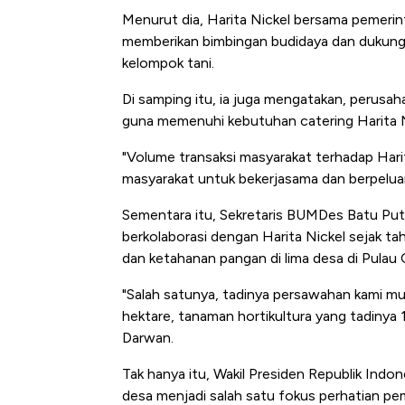
Alas Kaki Tumbuh Double Dig
Menurut dia, Harita Nickel bersama pemerin
memberikan bimbingan budidaya dan dukunga
kelompok tani.
Di samping itu, ia juga mengatakan, perusa
guna memenuhi kebutuhan catering Harita N
"Volume transaksi masyarakat terhadap Harit
masyarakat untuk bekerjasama dan berpeluan
Sementara itu, Sekretaris BUMDes Batu Pu
berkolaborasi dengan Harita Nickel sejak ta
dan ketahanan pangan di lima desa di Pulau
"Salah satunya, tadinya persawahan kami mul
hektare, tanaman hortikultura yang tadinya 1 
Darwan.
Tak hanya itu, Wakil Presiden Republik In
desa menjadi salah satu fokus perhatian p