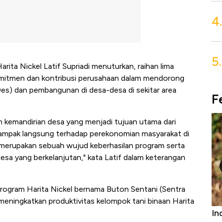
4.
5.
Harita Nickel Latif Supriadi menuturkan, raihan lima
komitmen dan kontribusi perusahaan dalam mendorong
s) dan pembangunan di desa-desa di sekitar area
F
kemandirian desa yang menjadi tujuan utama dari
dampak langsung terhadap perekonomian masyarakat di
i merupakan sebuah wujud keberhasilan program serta
a yang berkelanjutan," kata Latif dalam keterangan
program Harita Nickel bernama Buton Sentani (Sentra
meningkatkan produktivitas kelompok tani binaan Harita
niture &
Industri Susu Jadi Bintang Baru Ekonomi
5 