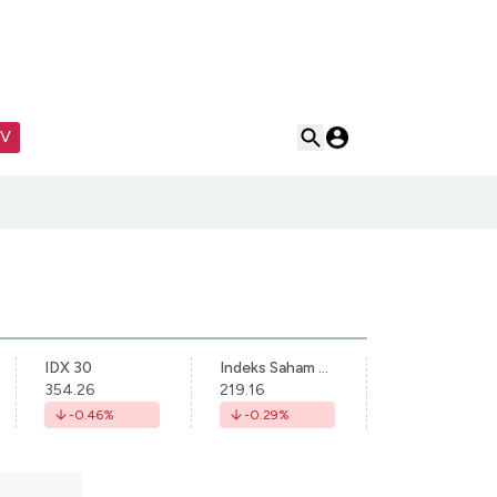
TV
IDX 30
Indeks Saham Syariah Indonesia
354.26
219.16
-0.46
%
-0.29
%