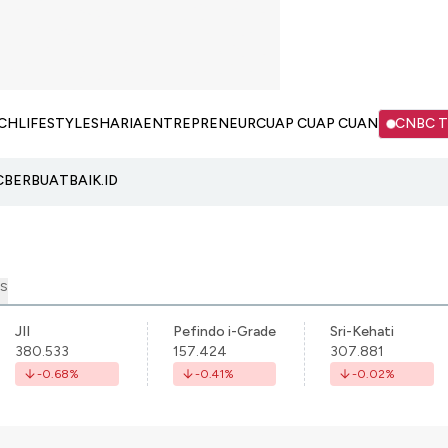
CH
LIFESTYLE
SHARIA
ENTREPRENEUR
CUAP CUAP CUAN
CNBC 
C
BERBUATBAIK.ID
S
JII
Pefindo i-Grade
Sri-Kehati
380.533
157.424
307.881
-0.68
%
-0.41
%
-0.02
%