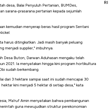
it
RI
Ad
tah desa, Balai Penyuluh Pertanian, BUMDes,
n sarana-prasarana pertanian kepada sejumlah
haan kemudian menyerap beras hasil program Sentani
ickel.
a harus ditingkatkan. Jadi masih banyak peluang
g menjadi supplier," imbuhnya.
tih Desa Buton, Darwan Aduhasan mengaku telah
hun 2021. Ia menyatakan hingga kini program hortikultura
 Obi sudah berkembang.
ai dari 3 hektare sampai saat ini sudah mencapai 30
hektar kini menjadi 5 hektar di setiap desa," kata
donesia, Ma'ruf Amin menyatakan bahwa pembangunan
emerintah guna mewujudkan struktur perekonomian