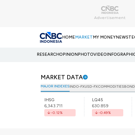
HOME
MARKET
MY MONEY
NEWS
TE
RESEARCH
OPINION
PHOTO
VIDEO
INFOGRAPHI
MARKET DATA
MAJOR INDEXES
INDO-FX
USD-FX
COMMODITIES
BOND
IHSG
LQ45
6,343.711
630.859
-0.12
%
-0.49
%