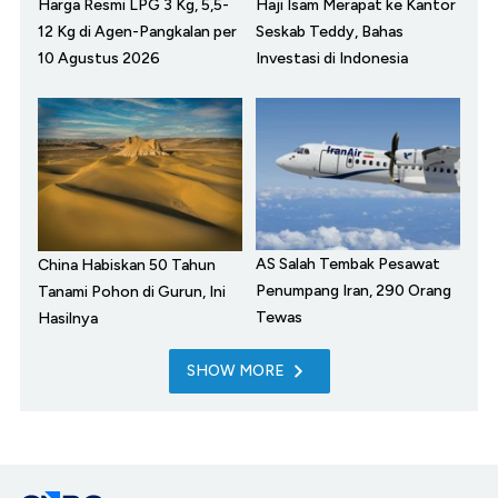
Harga Resmi LPG 3 Kg, 5,5-
Haji Isam Merapat ke Kantor
12 Kg di Agen-Pangkalan per
Seskab Teddy, Bahas
10 Agustus 2026
Investasi di Indonesia
AS Salah Tembak Pesawat
China Habiskan 50 Tahun
Penumpang Iran, 290 Orang
Tanami Pohon di Gurun, Ini
Tewas
Hasilnya
SHOW MORE