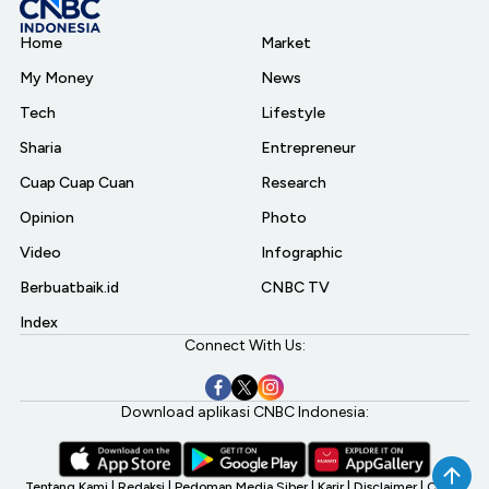
Home
Market
My Money
News
Tech
Lifestyle
Sharia
Entrepreneur
Cuap Cuap Cuan
Research
Opinion
Photo
Video
Infographic
Berbuatbaik.id
CNBC TV
Index
Connect With Us:
Download aplikasi CNBC Indonesia:
Tentang Kami
|
Redaksi
|
Pedoman Media Siber
|
Karir
|
Disclaimer
|
CNBC