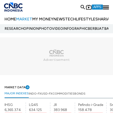
APPS
HOME
MARKET
MY MONEY
NEWS
TECH
LIFESTYLE
SHARIA
E
RESEARCH
OPINION
PHOTO
VIDEO
INFOGRAPHIC
BERBUATBAIK.
MARKET DATA
MAJOR INDEXES
INDO-FX
USD-FX
COMMODITIES
BONDS
IHSG
LQ45
JII
Pefindo i-Grade
Sr
6,365.374
634.125
383.968
158.478
3