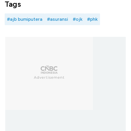
Tags
#ajb bumiputera
#asuransi
#ojk
#phk