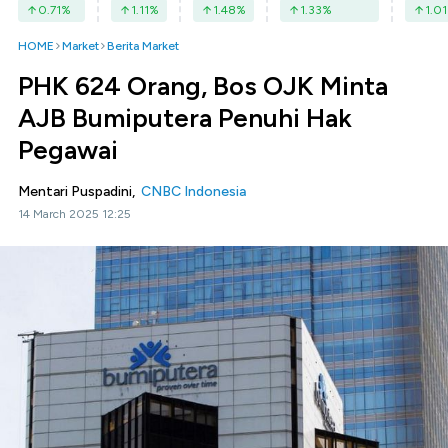
0.71
%
1.11
%
1.48
%
1.33
%
1.01
HOME
Market
Berita Market
PHK 624 Orang, Bos OJK Minta
AJB Bumiputera Penuhi Hak
Pegawai
Mentari Puspadini,
CNBC Indonesia
14 March 2025 12:25