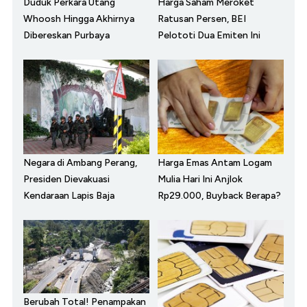
Duduk Perkara Utang
Harga Saham Meroket
Whoosh Hingga Akhirnya
Ratusan Persen, BEI
Dibereskan Purbaya
Pelototi Dua Emiten Ini
Negara di Ambang Perang,
Harga Emas Antam Logam
Presiden Dievakuasi
Mulia Hari Ini Anjlok
Kendaraan Lapis Baja
Rp29.000, Buyback Berapa?
Berubah Total! Penampakan