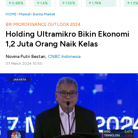
0.88
%
1.4
%
1.55
%
1.79
%
1.3
%
HOME
Market
Berita Market
BRI MICROFINANCE OUTLOOK 2024
Holding Ultramikro Bikin Ekonomi
1,2 Juta Orang Naik Kelas
Novina Putri Bestari,
CNBC Indonesia
07 March 2024 10:50