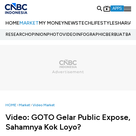
APPS
HOME
MARKET
MY MONEY
NEWS
TECH
LIFESTYLE
SHARIA
E
RESEARCH
OPINION
PHOTO
VIDEO
INFOGRAPHIC
BERBUATBAIK.
HOME
Market
Video Market
Video: GOTO Gelar Public Expose,
Sahamnya Kok Loyo?