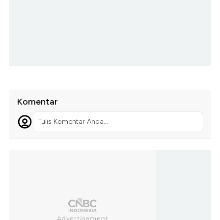
Komentar
Tulis Komentar Anda...