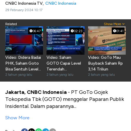
CNBC Indonesia TV,
CNBC Indonesia
29 February 2024 10:17
Related
Show More
06:47
02:23
01:41
Video: Didera Badai
Video: Saham
Video: GoTo Mau
PHK, Saham Goto
GOTO Capai Level
Buyback Saham Rp
Bisa Sentuh Level
Terendah
3,14 Triliun
Gocap?
2 tahun yang lalu
Sepanjang Masa,
2 tahun yang lalu
2 tahun yang lalu
Ada Apa?
Jakarta, CNBC Indonesia
- PT GoTo Gojek
Tokopedia Tbk (GOTO) menggelar Paparan Publik
Insidental. Dalam paparannya...
Show More