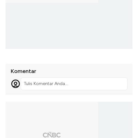
Komentar
Tulis Komentar Anda...