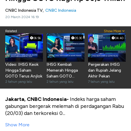
CNBC Indonesia TV,
CNBC Indonesia
20 March 2024 16:19
Related
Show More
06:56
05:30
04:40
Video: IHSG Keok
IHSG Kembali
Pergerakan IHSG
Hingga Saham
Memerah Hingga
dan Rupiah Jelang
GOTO Terus Anjlok
Saham GOTO
Akhir Pekan
2 tahun yang lalu
Sentuh Level Rp
2 tahun yang lalu
7 tahun yang lalu
100
Jakarta, CNBC Indonesia-
Indeks harga saham
gabungan bergerak melemah di perdagangan Rabu
(20/03) dan terkoreksi 0...
Show More