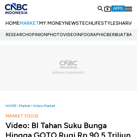
APPS
HOME
MARKET
MY MONEY
NEWS
TECH
LIFESTYLE
SHARIA
E
RESEARCH
OPINION
PHOTO
VIDEO
INFOGRAPHIC
BERBUATBAIK.
HOME
Market
Video Market
MARKET FOCUS
Video: BI Tahan Suku Bunga
Hingga GOTO Rugi Rp 90,5 Triliun