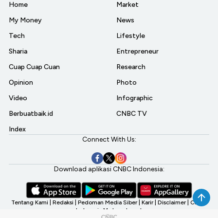
Home
Market
My Money
News
Tech
Lifestyle
Sharia
Entrepreneur
Cuap Cuap Cuan
Research
Opinion
Photo
Video
Infographic
Berbuatbaik.id
CNBC TV
Index
Connect With Us:
Download aplikasi CNBC Indonesia:
Tentang Kami
|
Redaksi
|
Pedoman Media Siber
|
Karir
|
Disclaimer
|
CNBC
Indonesia My Investment