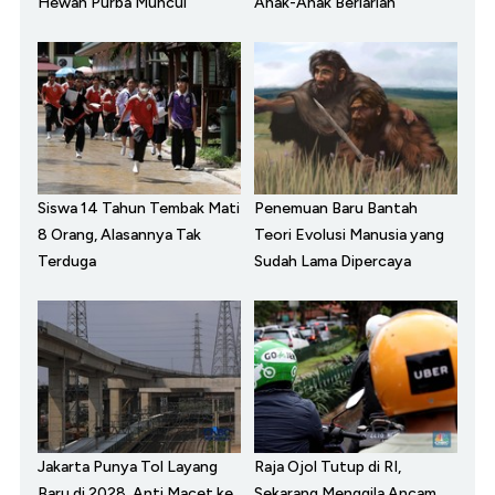
Hewan Purba Muncul
Anak-Anak Berlarian
Siswa 14 Tahun Tembak Mati
Penemuan Baru Bantah
8 Orang, Alasannya Tak
Teori Evolusi Manusia yang
Terduga
Sudah Lama Dipercaya
Jakarta Punya Tol Layang
Raja Ojol Tutup di RI,
Baru di 2028, Anti Macet ke
Sekarang Menggila Ancam