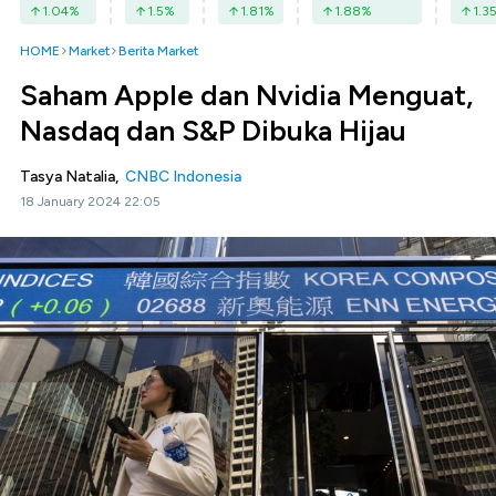
1.04
%
1.5
%
1.81
%
1.88
%
1.3
HOME
Market
Berita Market
Saham Apple dan Nvidia Menguat,
Nasdaq dan S&P Dibuka Hijau
Tasya Natalia,
CNBC Indonesia
18 January 2024 22:05