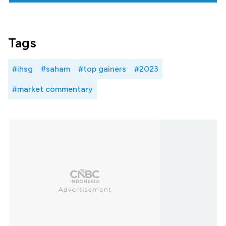
Tags
#ihsg
#saham
#top gainers
#2023
#market commentary