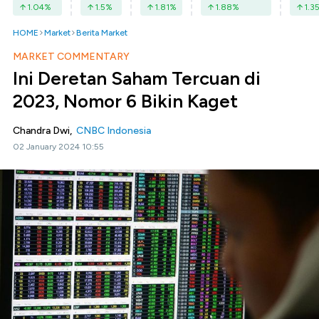
1.04
%
1.5
%
1.81
%
1.88
%
1.3
HOME
Market
Berita Market
MARKET COMMENTARY
Ini Deretan Saham Tercuan di
2023, Nomor 6 Bikin Kaget
Chandra Dwi,
CNBC Indonesia
02 January 2024 10:55