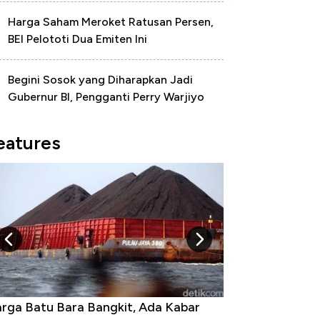
Harga Saham Meroket Ratusan Persen,
BEI Pelototi Dua Emiten Ini
Begini Sosok yang Diharapkan Jadi
Gubernur BI, Pengganti Perry Warjiyo
eatures
kit, Ada Kabar
Harga Emas Jatuh Usai Terbang 3 H