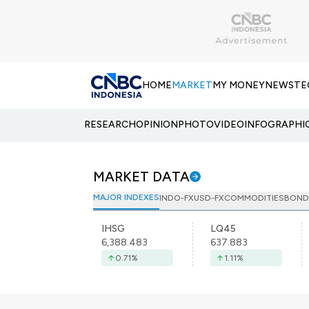
HOME
MARKET
MY MONEY
NEWS
TE
RESEARCH
OPINION
PHOTO
VIDEO
INFOGRAPHI
MARKET DATA
MAJOR INDEXES
INDO-FX
USD-FX
COMMODITIES
BOND
IHSG
LQ45
6,388.483
637.883
0.71
%
1.11
%