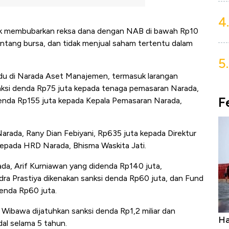
4.
dak membubarkan reksa dana dengan NAB di bawah Rp10
r rentang bursa, dan tidak menjual saham tertentu dalam
5.
vidu di Narada Aset Manajemen, termasuk larangan
sanksi denda Rp75 juta kepada tenaga pemasaran Narada,
F
denda Rp155 juta kepada Kepala Pemasaran Narada,
arada, Rany Dian Febiyani, Rp635 juta kepada Direktur
epada HRD Narada, Bhisma Waskita Jati.
ada, Arif Kurniawan yang didenda Rp140 juta,
ra Prastiya dikenakan sanksi denda Rp60 juta, dan Fund
enda Rp60 juta.
 Wibawa dijatuhkan sanksi denda Rp1,2 miliar dan
uatan Uang Embraer Kuasai
Harga Batu Bara Bang
dal selama 5 tahun.