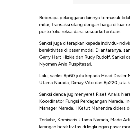
Beberapa pelanggaran lainnya termasuk ti
miliar, transaksi silang dengan harga di lua
portofolio reksa dana sesuai ketentuan.
Sanksi juga diterapkan kepada individu-indi
beraktivitas di pasar modal. Di antaranya, 
Garry Hart Hizkia dan Rudy Rudolf. Sanksi 
Nyoman Anie Puspitasari.
Lalu, sanksi Rp60 juta kepada Head Dealer N
Utama Narada, Dimay Vito dan Rp220 juta k
Sanksi denda jug menyeret Riset Analis Nar
Koordinator Fungsi Perdagangan Narada, Ind
Manager Narada, I Ketut Mahendra didera d
Terkahir, Komisaris Utama Narada, Made Adi
Ini Kek
larangan beraktivitas di lingkungan pasar mo