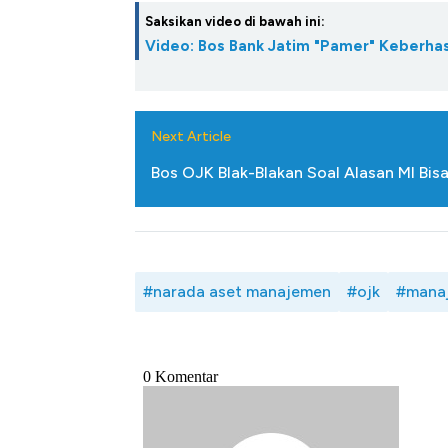
Saksikan video di bawah ini:
Video: Bos Bank Jatim "Pamer" Keberhas
Next Article
Bos OJK Blak-Blakan Soal Alasan MI Bis
#narada aset manajemen
#ojk
#manaj