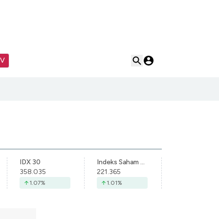
TV
IDX 30
Indeks Saham Syariah Indonesia
358.035
221.365
1.07
%
1.01
%