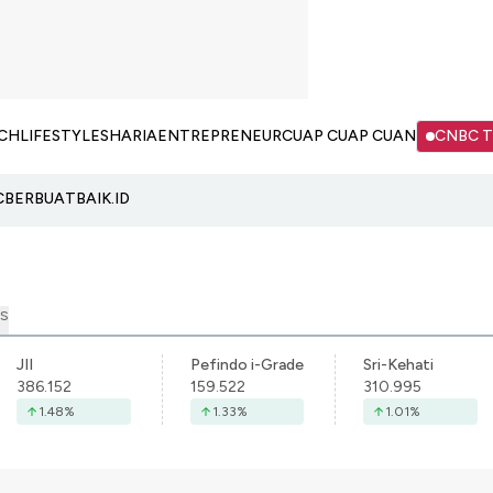
CH
LIFESTYLE
SHARIA
ENTREPRENEUR
CUAP CUAP CUAN
CNBC 
C
BERBUATBAIK.ID
S
JII
Pefindo i-Grade
Sri-Kehati
386.152
159.522
310.995
1.48
%
1.33
%
1.01
%