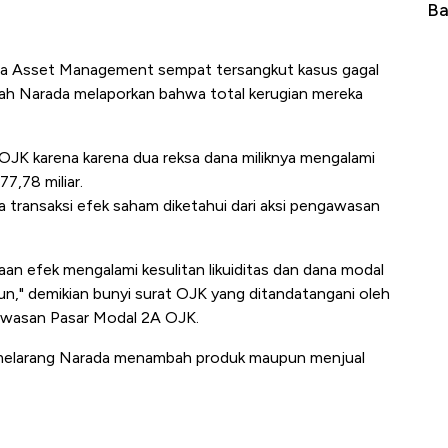
Dunia, Pembunuh Boeing-Airbus?
Baik Buat Pengusaha 
da Asset Management sempat tersangkut kasus gagal
ah Narada melaporkan bahwa total kerugian mereka
h OJK karena karena dua reksa dana miliknya mengalami
77,78 miliar.
 transaksi efek saham diketahui dari aksi pengawasan
n efek mengalami kesulitan likuiditas dan dana modal
un," demikian bunyi surat OJK yang ditandatangani oleh
gawasan Pasar Modal 2A OJK.
 melarang Narada menambah produk maupun menjual