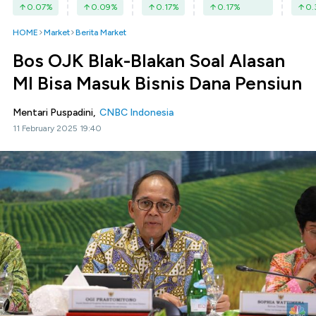
0.07
%
0.09
%
0.17
%
0.17
%
0.
HOME
Market
Berita Market
Bos OJK Blak-Blakan Soal Alasan
MI Bisa Masuk Bisnis Dana Pensiun
Mentari Puspadini,
CNBC Indonesia
11 February 2025 19:40