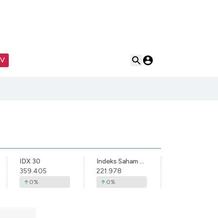
TV
IDX 30
Indeks Saham Syariah Indonesia
359.405
221.978
0
%
0
%