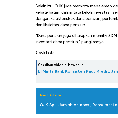
Tembaga Terbang ke Zona 
Selain itu, OJK juga meminta menajemen da
kehati-hatian dalam tata kelola investasi, s
dengan karakterisktik dana pensiun, pertu
dan likuiditas dana pensiun.
"Dana pensiun juga diharapkan memiliki SD
investasi dana pensiun," pungkasnya.
(fsd/fsd)
Saksikan video di bawah ini:
BI Minta Bank Konsisten Pacu Kredit, Jan
Next Article
OJK Spill Jumlah Asuransi, Reasuransi