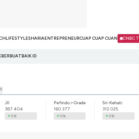
CH
LIFESTYLE
SHARIA
ENTREPRENEUR
CUAP CUAP CUAN
CNBC 
C
BERBUATBAIK.ID
S
JII
Pefindo i-Grade
Sri-Kehati
387.404
160.377
312.025
0
%
0
%
0
%