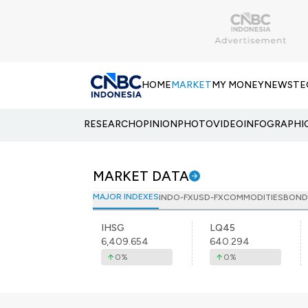
HOME
MARKET
MY MONEY
NEWS
TE
RESEARCH
OPINION
PHOTO
VIDEO
INFOGRAPHI
MARKET DATA
MAJOR INDEXES
INDO-FX
USD-FX
COMMODITIES
BOND
IHSG
LQ45
6,409.654
640.294
0
%
0
%