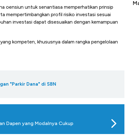
Berbahaya
Mana yang Cuannya Paling Menyala?
P
na oensiun untuk senantiasa memperhatikan prinsip
erta mempertimbangkan profil risiko investasi sesuai
mbuhan investasi dapat disesuaikan dengan kemampuan
M yang kompeten, khususnya dalam rangka pengelolaan
gan "Parkir Dana" di SBN
 dan Dapen yang Modalnya Cukup