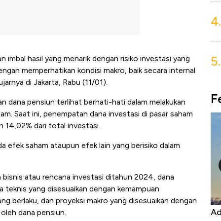
4.
5.
 imbal hasil yang menarik dengan risiko investasi yang
dengan memperhatikan kondisi makro, baik secara internal
jarnya di Jakarta, Rabu (11/01).
F
 dana pensiun terlihat berhati-hati dalam melakukan
am. Saat ini, penempatan dana investasi di pasar saham
 14,02% dari total investasi.
ada efek saham ataupun efek lain yang berisiko dalam
bisnis atau rencana investasi ditahun 2024, dana
a teknis yang disesuaikan dengan kemampuan
ang berlaku, dan proyeksi makro yang disesuaikan dengan
 Harga
Adu Panas Kinerja Emiten Minyak RI,
1
 oleh dana pensiun.