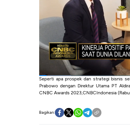
dan peran pelaku pasar modal baik sekuri
ekonomi Indonesia.
Di tengah gejolak pasar global, pelaku pa
domestik. Direktur Utama PT Aldiracita S
positif sekuritas.
Pada 2022, PT Aldiracita Sekuritas Indone
sekuritas penjaminan emisi obligasi yang 
sebagai The leading securities company
Indonesia.
Seperti apa prospek dan strategi bisnis se
Prabowo dengan Direktur Utama PT Aldira
CNBC Awards 2023,
CNBC
Indonesia (Rabu
Bagikan: