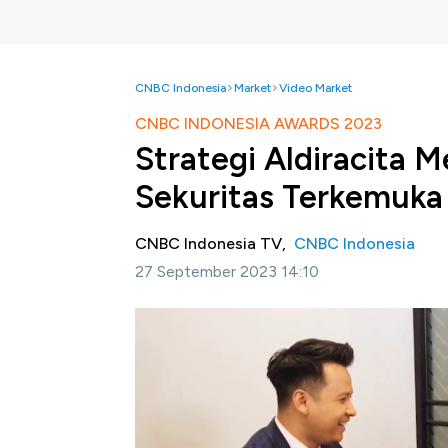
CNBC Indonesia
Market
Video Market
CNBC INDONESIA AWARDS 2023
Strategi Aldiracita 
Sekuritas Terkemuka
CNBC Indonesia TV,
CNBC Indonesia
27 September 2023 14:10
Jakarta, CNBC Indonesia-
CNBC Indonesi
Sebagai wujud apresiasi atas kinerja yang t
tahun 2023.
Jelang CNBC Indonesia Awards 2023, C
Awards 2023 untuk kategori "Best Securit