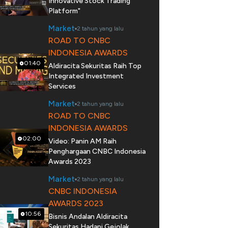
Innovative Stock Trading
Platform"
Market
2 tahun yang lalu
ROAD TO CNBC
INDONESIA AWARDS
01:40
Aldiracita Sekuritas Raih Top
Integrated Investment
Services
Market
2 tahun yang lalu
ROAD TO CNBC
INDONESIA AWARDS
02:00
Video: Panin AM Raih
Penghargaan CNBC Indonesia
Awards 2023
Market
2 tahun yang lalu
CNBC INDONESIA
AWARDS 2023
10:56
Bisnis Andalan Aldiracita
Sekuritas Hadapi Gejolak