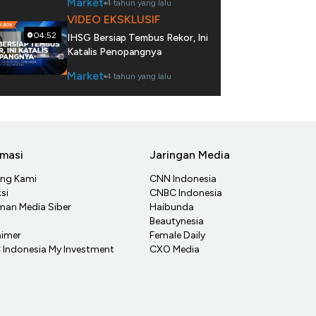
Market
4 tahun yang lalu
VIDEO EKSKLUSIF
04:52
IHSG Bersiap Tembus Rekor, Ini
Katalis Penopangnya
Market
4 tahun yang lalu
rmasi
Jaringan Media
ang Kami
CNN Indonesia
si
CNBC Indonesia
an Media Siber
Haibunda
Beautynesia
aimer
Female Daily
Indonesia My Investment
CXO Media