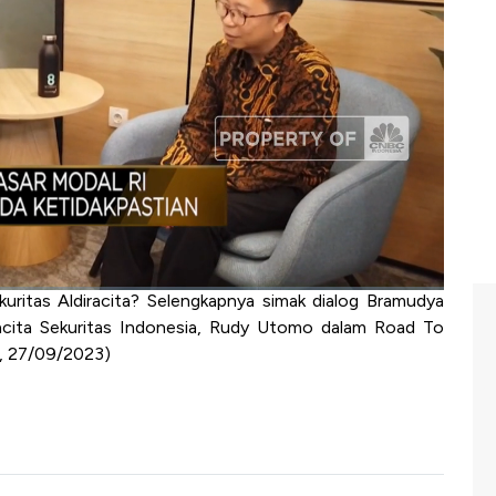
tas serta manager investasi dalam mendorong kemajuan
sar terus memupuk optimisme terhadap prospek investasi
ekuritas Indonesia, Rudy Utomo mengungkapkan kinerja
sia berhasil menempati posisi ke-3 sebagai perusahaan
selaras dengan Roadmap Aldiracita Sekuritas Indonesia
 yang mampu memenuhi kebutuhan layanan keuangan di
kuritas Aldiracita? Selengkapnya simak dialog Bramudya
cita Sekuritas Indonesia, Rudy Utomo dalam Road To
, 27/09/2023)