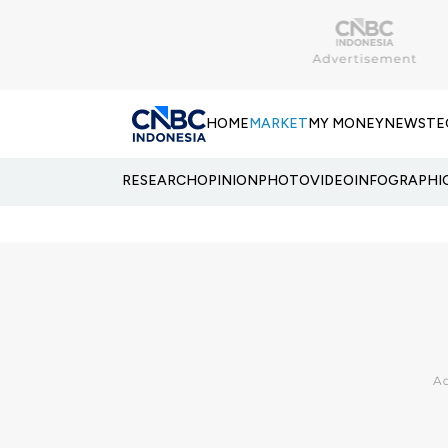
HOME
MARKET
MY MONEY
NEWS
TE
RESEARCH
OPINION
PHOTO
VIDEO
INFOGRAPHI