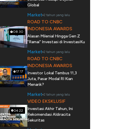
Global
Market
2 tahun yang lalu
ROAD TO CNBC
INDONESIA AWARDS
08:30
Alasan Milenial Hingga Gen Z
"Ramai" Investasi di InvestasiKu
Market
2 tahun yang lalu
ROAD TO CNBC
INDONESIA AWARDS
17:17
Investor Lokal Tembus 11,3
Juta, Pasar Modal RI Kian
Menarik?
Market
2 tahun yang lalu
VIDEO EKSKLUSIF
Investasi Akhir Tahun, Ini
04:22
Rekomendasi Aldiracita
Sekuritas