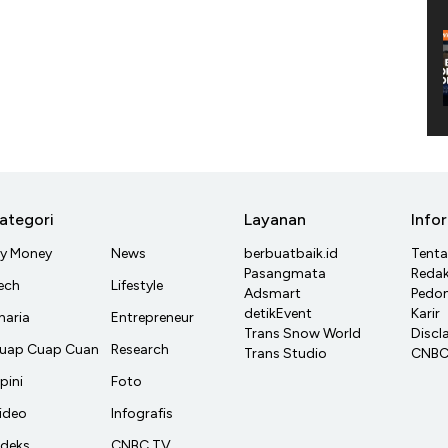
ategori
Layanan
Info
y Money
News
berbuatbaik.id
Tent
Pasangmata
Redak
ech
Lifestyle
Adsmart
Pedom
detikEvent
Karir
haria
Entrepreneur
Trans Snow World
Discl
uap Cuap Cuan
Research
Trans Studio
CNBC 
pini
Foto
ideo
Infografis
ndeks
CNBC TV