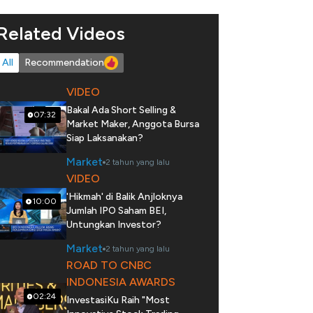
Related Videos
All
Recommendation
VIDEO
Bakal Ada Short Selling &
07:32
Market Maker, Anggota Bursa
Siap Laksanakan?
Market
2 tahun yang lalu
VIDEO
'Hikmah' di Balik Anjloknya
10:00
Jumlah IPO Saham BEI,
Untungkan Investor?
Market
2 tahun yang lalu
ROAD TO CNBC
INDONESIA AWARDS
02:24
InvestasiKu Raih "Most