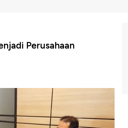
Menjadi Perusahaan
a bersiap Menggelar CNBC Indonesia Awards 2023
elah diraih para pelaku ekonomi dan dunia usaha sepanjang
NBC Indonesia menyelenggarakan Road to Indonesia
ies & Fund Managers" yang akan akan membahas prospek