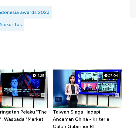
ndonesia awards 2023
#sekuritas
11:25
07:04
ringatan Pelaku "The
Taiwan Siaga Hadapi
t", Waspada "Market
Ancaman China - Kriteria
Calon Gubernur BI