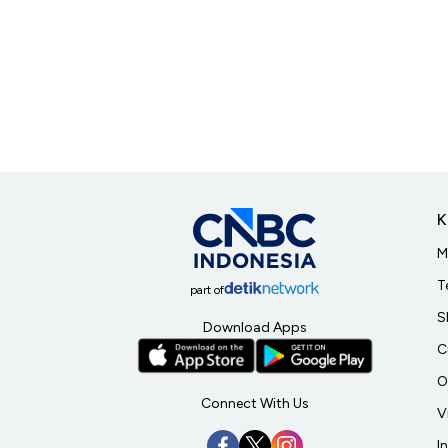
K
M
T
part of
S
Download Apps
C
O
Connect With Us
V
I