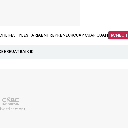
CH
LIFESTYLE
SHARIA
ENTREPRENEUR
CUAP CUAP CUAN
CNBC 
C
BERBUATBAIK.ID