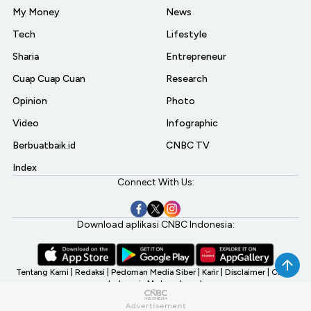
My Money
News
Tech
Lifestyle
Sharia
Entrepreneur
Cuap Cuap Cuan
Research
Opinion
Photo
Video
Infographic
Berbuatbaik.id
CNBC TV
Index
Connect With Us:
Download aplikasi CNBC Indonesia:
Tentang Kami
|
Redaksi
|
Pedoman Media Siber
|
Karir
|
Disclaimer
|
CNBC
Indonesia My Investment
©2026 CNBC Indonesia, A Transmedia Company