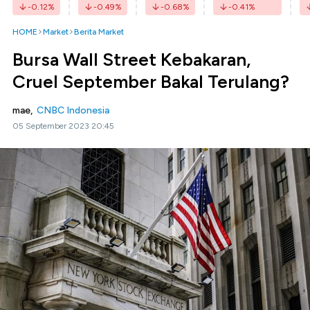
-0.12
%
-0.49
%
-0.68
%
-0.41
%
HOME
Market
Berita Market
Bursa Wall Street Kebakaran,
Cruel September Bakal Terulang?
mae,
CNBC Indonesia
05 September 2023 20:45