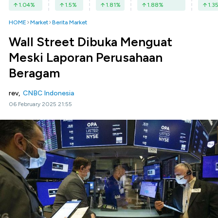
1.04
%
1.5
%
1.81
%
1.88
%
1.3
HOME
Market
Berita Market
Wall Street Dibuka Menguat
Meski Laporan Perusahaan
Beragam
rev,
CNBC Indonesia
06 February 2025 21:55