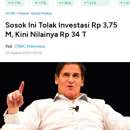
0.71
%
1.11
%
1.48
%
1.33
%
1.01
HOME
Market
Berita Market
Sosok Ini Tolak Investasi Rp 3,75
M, Kini Nilainya Rp 34 T
fsd,
CNBC Indonesia
20 August 2023 06:29