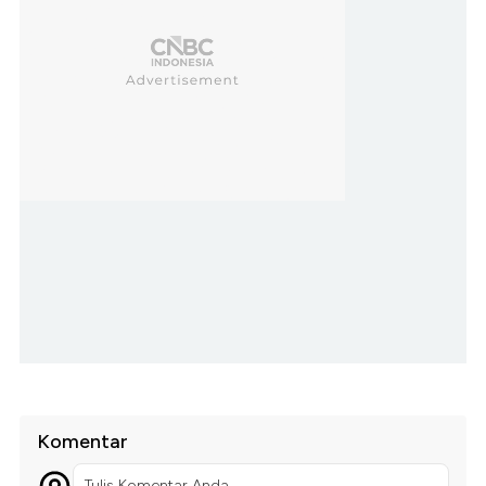
Komentar
Tulis Komentar Anda...