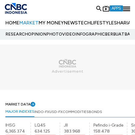
APPS
HOME
MARKET
MY MONEY
NEWS
TECH
LIFESTYLE
SHARIA
E
RESEARCH
OPINION
PHOTO
VIDEO
INFOGRAPHIC
BERBUATBAIK.
MARKET DATA
MAJOR INDEXES
INDO-FX
USD-FX
COMMODITIES
BONDS
IHSG
LQ45
JII
Pefindo i-Grade
Sr
6,365.374
634.125
383.968
158.478
3