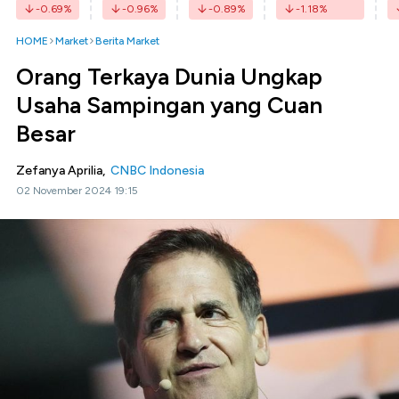
-0.69
%
-0.96
%
-0.89
%
-1.18
%
HOME
Market
Berita Market
Orang Terkaya Dunia Ungkap
Usaha Sampingan yang Cuan
Besar
Zefanya Aprilia,
CNBC Indonesia
02 November 2024 19:15