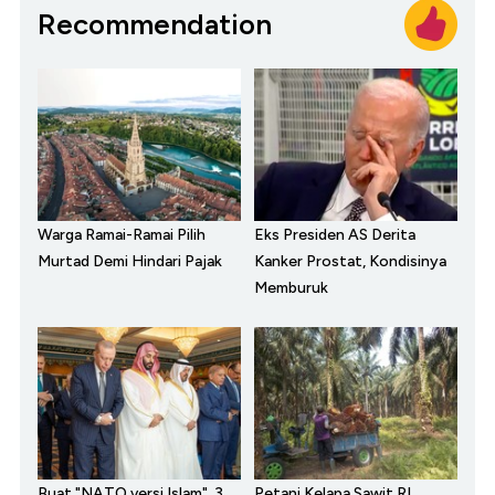
Recommendation
Warga Ramai-Ramai Pilih
Eks Presiden AS Derita
Murtad Demi Hindari Pajak
Kanker Prostat, Kondisinya
Memburuk
Buat "NATO versi Islam", 3
Petani Kelapa Sawit RI