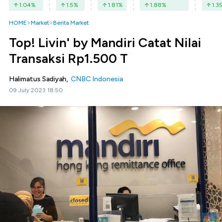
1.04
%
1.5
%
1.81
%
1.88
%
1.3
HOME
Market
Berita Market
Top! Livin' by Mandiri Catat Nilai
Transaksi Rp1.500 T
Halimatus Sadiyah,
CNBC Indonesia
09 July 2023 18:50