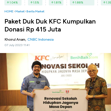
1.04
%
1.5
%
1.81
%
1.88
%
1.3
HOME
Market
Berita Market
Paket Duk Duk KFC Kumpulkan
Donasi Rp 415 Juta
Khoirul Anam,
CNBC Indonesia
07 July 2023 11:41