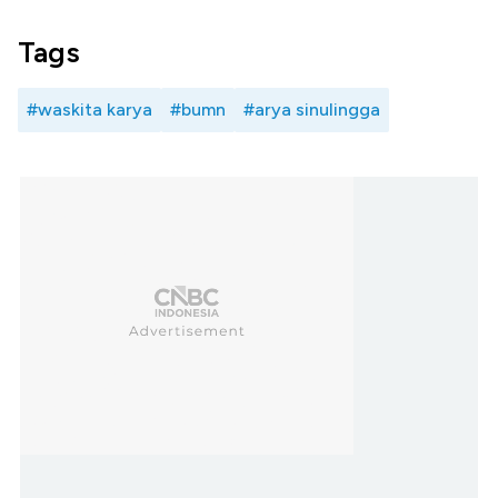
Tags
#waskita karya
#bumn
#arya sinulingga