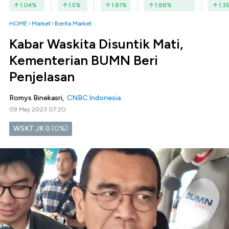
1.04
%
1.5
%
1.81
%
1.88
%
1.3
HOME
Market
Berita Market
Kabar Waskita Disuntik Mati,
Kementerian BUMN Beri
Penjelasan
Romys Binekasri,
CNBC Indonesia
09 May 2023 07:20
WSKT.JK
0
(0%)