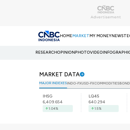
HOME
MARKET
MY MONEY
NEWS
TE
RESEARCH
OPINION
PHOTO
VIDEO
INFOGRAPHI
MARKET DATA
MAJOR INDEXES
INDO-FX
USD-FX
COMMODITIES
BOND
IHSG
LQ45
6,409.654
640.294
1.04
%
1.5
%