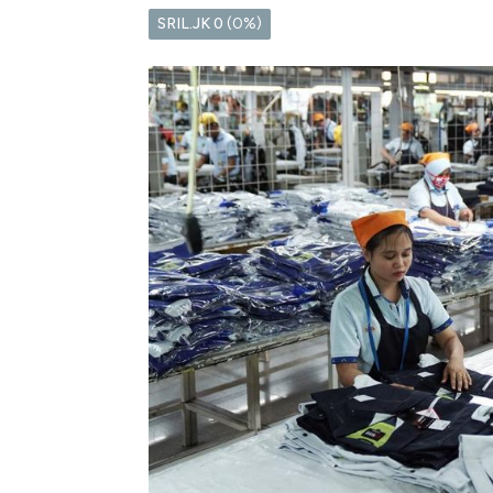
SRIL.JK
0
(0%)