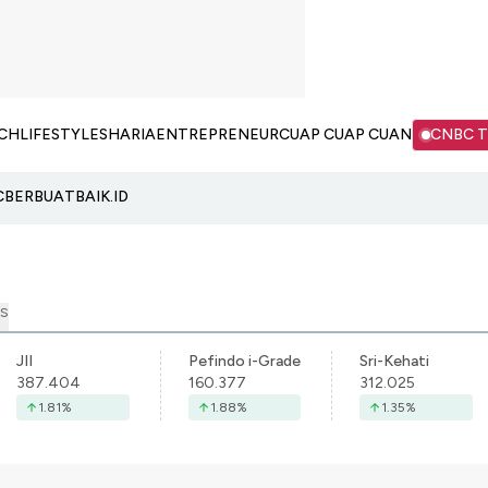
CH
LIFESTYLE
SHARIA
ENTREPRENEUR
CUAP CUAP CUAN
CNBC 
C
BERBUATBAIK.ID
S
JII
Pefindo i-Grade
Sri-Kehati
387.404
160.377
312.025
1.81
%
1.88
%
1.35
%