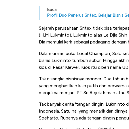
Baca:
Profil Duo Penerus Sritex, Belajar Bisnis S
Sejarah perusahaan Sritex tidak bisa terlep
(H.M Lukminto). Lukminto alias Le Djie Shin
Dia memulai karir sebagai pedagang dengan be
Dalam uraian buku Local Champion, Solo seb
bisnis Lukminto tumbuh subur. Hingga akhir
kios di Pasar Klewer. Kios itu diberi nama UD 
Tak disangka bisnisnya moncer. Dua tahun b
yang menghasilkan kain putih dan berwarna u
menjelma menjadi PT Sri Rejeki Isman atau Sr
Tak banyak cerita 'tangan dingin' Lukminto da
Indonesia. Satu hal yang menarik dari dirin
Kongo Tutup Keran Ekspor, 
Soeharto. Rupanya ada tangan dingin pengu
Tembaga Terbang ke Zona B