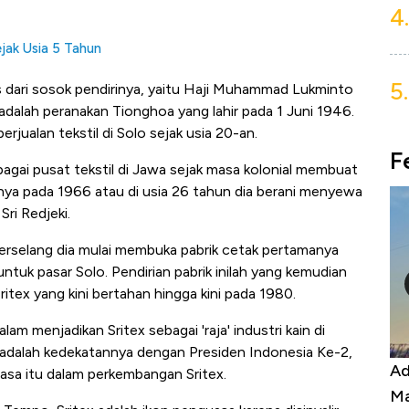
4.
ejak Usia 5 Tahun
5.
as dari sosok pendirinya, yaitu Haji Muhammad Lukminto
 adalah peranakan Tionghoa yang lahir pada 1 Juni 1946.
rjualan tekstil di Solo sejak usia 20-an.
F
agai pusat tekstil di Jawa sejak masa kolonial membuat
nya pada 1966 atau di usia 26 tahun dia berani menyewa
Sri Redjeki.
erselang dia mulai membuka pabrik cetak pertamanya
ntuk pasar Solo. Pendirian pabrik inilah yang kemudian
itex yang kini bertahan hingga kini pada 1980.
lam menjadikan Sritex sebagai 'raja' industri kain di
ya adalah kedekatannya dengan Presiden Indonesia Ke-2,
Harga
Adu Panas Kinerja Emiten Minyak RI,
10
asa itu dalam perkembangan Sritex.
erbahaya
Mana yang Cuannya Paling Menyala?
Pe