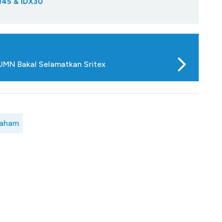
Q45 & IDX30
BUMN Bakal Selamatkan Sritex
aham