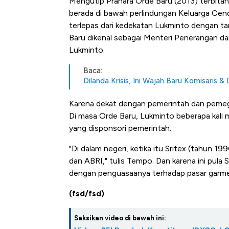
Mengutip Prahara Orde Baru (2013) terbitan 
berada di bawah perlindungan Keluarga Cenda
terlepas dari kedekatan Lukminto dengan 
Baru dikenal sebagai Menteri Penerangan d
Lukminto.
Baca:
Dilanda Krisis, Ini Wajah Baru Komisaris & D
Karena dekat dengan pemerintah dan pemega
Di masa Orde Baru, Lukminto beberapa kal
yang disponsori pemerintah.
"Di dalam negeri, ketika itu Sritex (tahun 1
dan ABRI," tulis Tempo. Dan karena ini pula 
dengan penguasaanya terhadap pasar garmen 
(fsd/fsd)
Saksikan video di bawah ini: