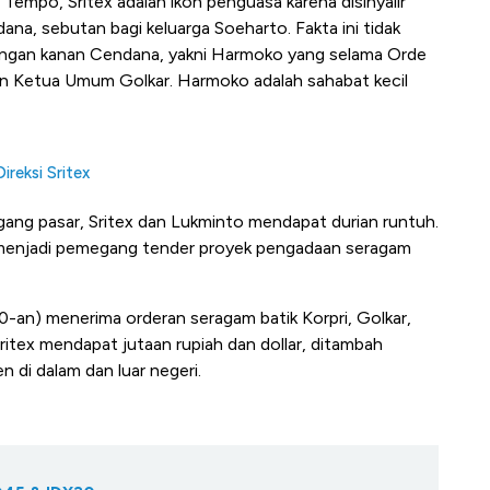
Tempo, Sritex adalah ikon penguasa karena disinyalir
na, sebutan bagi keluarga Soeharto. Fakta ini tidak
tangan kanan Cendana, yakni Harmoko yang selama Orde
an Ketua Umum Golkar. Harmoko adalah sahabat kecil
ireksi Sritex
ng pasar, Sritex dan Lukminto mendapat durian runtuh.
i menjadi pemegang tender proyek pengadaan seragam
990-an) menerima orderan seragam batik Korpri, Golkar,
Sritex mendapat jutaan rupiah dan dollar, ditambah
di dalam dan luar negeri.