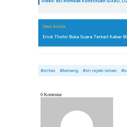
Video: BEI Rombak Konstituen IDX80, L
Next Article
Erick Thohir Buka Suara Terkait Kabar 
#sritex
#benang
#sri rejeki isman
#s