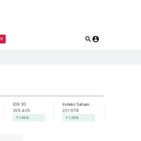
TV
IDX 30
Indeks Saham Syariah Indonesia
359.405
221.978
1.45
%
1.29
%