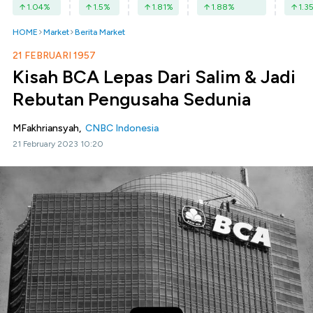
1.04
%
1.5
%
1.81
%
1.88
%
1.3
HOME
Market
Berita Market
21 FEBRUARI 1957
Kisah BCA Lepas Dari Salim & Jadi
Rebutan Pengusaha Sedunia
MFakhriansyah,
CNBC Indonesia
21 February 2023 10:20