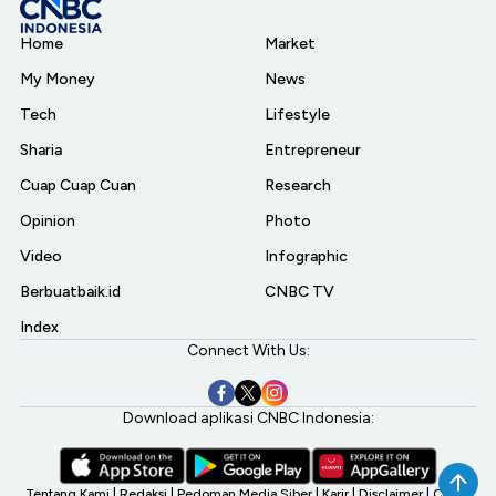
Home
Market
My Money
News
Tech
Lifestyle
Sharia
Entrepreneur
Cuap Cuap Cuan
Research
Opinion
Photo
Video
Infographic
Berbuatbaik.id
CNBC TV
Index
Connect With Us:
Download aplikasi CNBC Indonesia:
Tentang Kami
|
Redaksi
|
Pedoman Media Siber
|
Karir
|
Disclaimer
|
CNBC