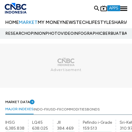
APPS
HOME
MARKET
MY MONEY
NEWS
TECH
LIFESTYLE
SHARIA
E
RESEARCH
OPINION
PHOTO
VIDEO
INFOGRAPHIC
BERBUATBAIK.
MARKET DATA
MAJOR INDEXES
INDO-FX
USD-FX
COMMODITIES
BONDS
IHSG
LQ45
JII
Pefindo i-Grade
Sri-Ke
6,385.838
638.025
384.469
159.513
310.9