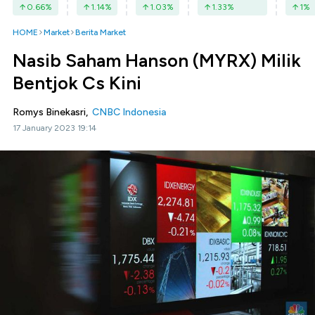
0.66
%
1.14
%
1.03
%
1.33
%
1
%
HOME
Market
Berita Market
Nasib Saham Hanson (MYRX) Milik
Bentjok Cs Kini
Romys Binekasri,
CNBC Indonesia
17 January 2023 19:14