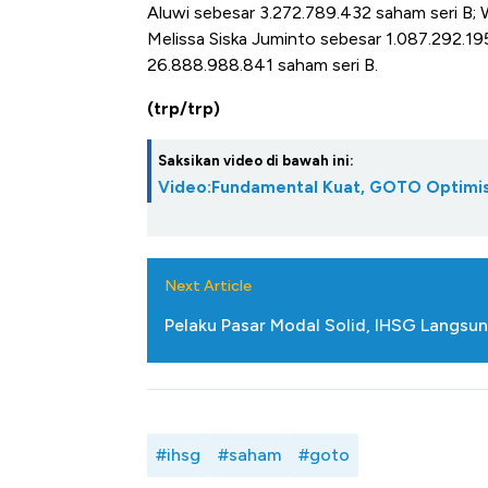
Aluwi sebesar 3.272.789.432 saham seri B; 
Melissa Siska Juminto sebesar 1.087.292.1
26.888.988.841 saham seri B.
(trp/trp)
Saksikan video di bawah ini:
Video:Fundamental Kuat, GOTO Optimisti
Next Article
Pelaku Pasar Modal Solid, IHSG Langsu
#ihsg
#saham
#goto