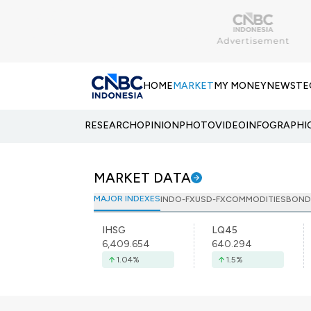
HOME
MARKET
MY MONEY
NEWS
TE
RESEARCH
OPINION
PHOTO
VIDEO
INFOGRAPHI
MARKET DATA
MAJOR INDEXES
INDO-FX
USD-FX
COMMODITIES
BOND
IHSG
LQ45
6,409.654
640.294
1.04
%
1.5
%