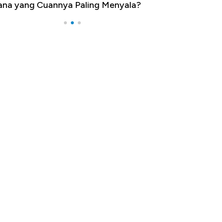
na yang Cuannya Paling Menyala?
Pengangguran Te