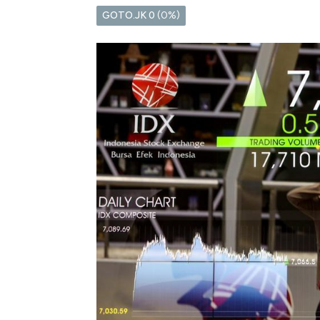
GOTO.JK
0
(0%)