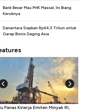
Bank Besar Mau PHK Massal, Ini Biang
Keroknya
Danantara Siapkan Rp44,5 Triliun untuk
Garap Bisnis Daging Asia
eatures
u Panas Kinerja Emiten Minyak RI,
10 Provinsi den