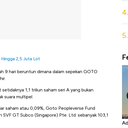
4.
5.
F
 Hingga 2,5 Juta Lot
h 9 hari beruntun dimana dalam sepekan GOTO
ir.
setidaknya 1,1 triliun saham seri A yang bukan
 suara multipel.
miliar saham atau 0,09%, Goto Peopleverse Fund
n SVF GT Subco (Singapore) Pte. Ltd. sebanyak 103,1
Kongo Tutup Keran Ekspor, Harga
Ad