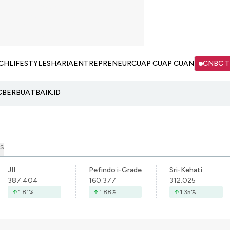
CH
LIFESTYLE
SHARIA
ENTREPRENEUR
CUAP CUAP CUAN
CNBC 
C
BERBUATBAIK.ID
S
JII
Pefindo i-Grade
Sri-Kehati
387.404
160.377
312.025
1.81
%
1.88
%
1.35
%