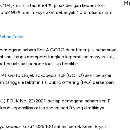
Tembaga Terbang ke Zona Berbahaya
Ma
 104,7 miliar atau 8,84%, pihak dengan kepemilikan
atau 62,96%, dan masyarakat sebanyak 40,6 miliar saham
 Beban Terus
r, pemegang saham Seri A GOTO dapat menjual sahamnya
mlahkan, tanpa memperhitungkan kepemilikan masyarakat,
 dijual saat periode lock-up berakhir.
A PT GoTo Gojek Tokopedia Tbk (GOTO) akan berakhir
tanggal efektif initial public offering (IPO) perseroan
a (1) POJK No. 22/2021, setiap pemegang saham seri B
uruh kepemilikan atas saham seri B yang dimilikinya
yo sebesar 6.734.025.100 saham seri B; Kevin Bryan