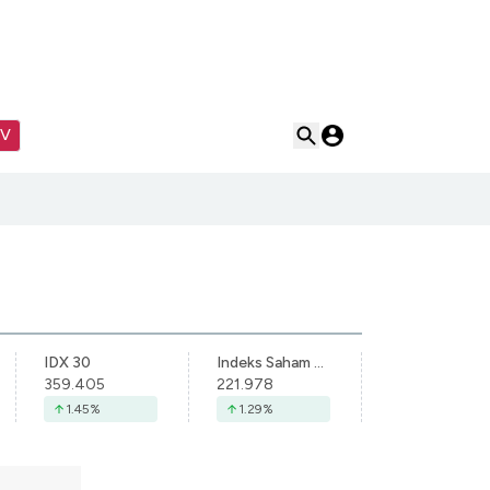
TV
IDX 30
Indeks Saham Syariah Indonesia
359.405
221.978
1.45
%
1.29
%