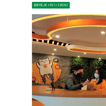
BBYB.JK
+10
(+3.85%)