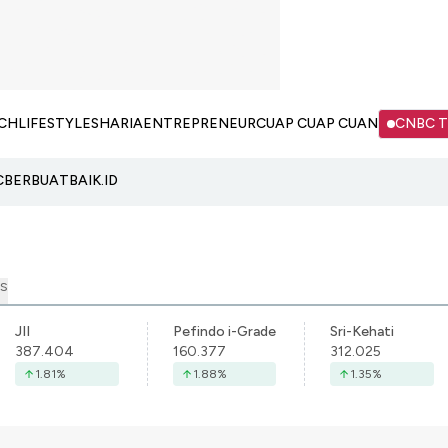
CH
LIFESTYLE
SHARIA
ENTREPRENEUR
CUAP CUAP CUAN
CNBC 
C
BERBUATBAIK.ID
S
JII
Pefindo i-Grade
Sri-Kehati
387.404
160.377
312.025
1.81
%
1.88
%
1.35
%