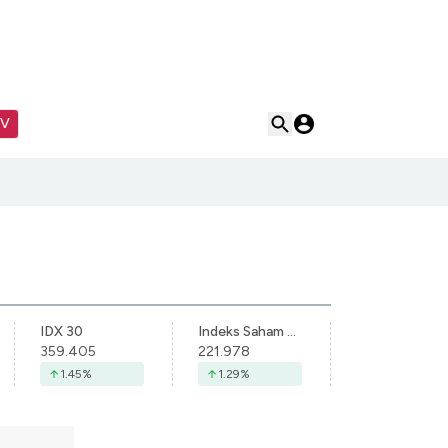
TV
IDX 30
Indeks Saham Syariah Indonesia
359.405
221.978
1.45
%
1.29
%