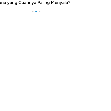
na yang Cuannya Paling Menyala?
Pengangguran Te