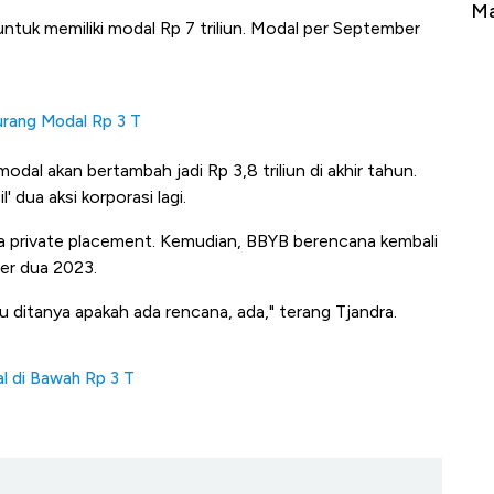
Tembaga Terbang ke Zona Berbahaya
Ma
untuk memiliki modal Rp 7 triliun. Modal per September
urang Modal Rp 3 T
odal akan bertambah jadi Rp 3,8 triliun di akhir tahun.
 dua aksi korporasi lagi.
a private placement. Kemudian, BBYB berencana kembali
ter dua 2023.
lau ditanya apakah ada rencana, ada," terang Tjandra.
al di Bawah Rp 3 T