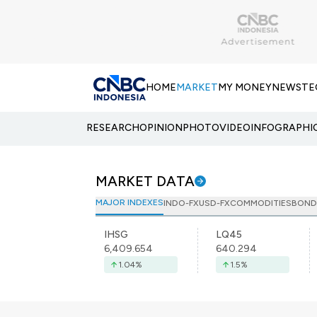
HOME
MARKET
MY MONEY
NEWS
TE
RESEARCH
OPINION
PHOTO
VIDEO
INFOGRAPHI
MARKET DATA
MAJOR INDEXES
INDO-FX
USD-FX
COMMODITIES
BOND
IHSG
LQ45
6,409.654
640.294
1.04
%
1.5
%