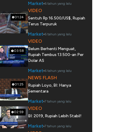
Market
6 tahun yang lalu
VIDEO
01:24
Sentuh Rp 16.500/US$, Rupiah
Terus Terpuruk
Market
6 tahun yang lalu
VIDEO
Belum Berhenti Menguat,
03:58
Rupiah Tembus 13.500-an Per
Dolar AS
Market
6 tahun yang lalu
NEWS FLASH
01:25
Rupiah Loyo, BI: Hanya
Sementara
Market
7 tahun yang lalu
VIDEO
02:59
BI: 2019, Rupiah Lebih Stabil!
Market
7 tahun yang lalu