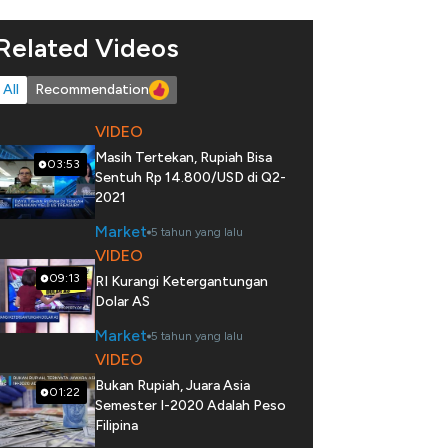
Related Videos
All
Recommendation
VIDEO
Masih Tertekan, Rupiah Bisa
03:53
Sentuh Rp 14.800/USD di Q2-
2021
Market
5 tahun yang lalu
VIDEO
09:13
RI Kurangi Ketergantungan
Dolar AS
Market
5 tahun yang lalu
VIDEO
Bukan Rupiah, Juara Asia
01:22
Semester I-2020 Adalah Peso
Filipina