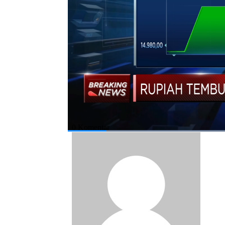
Bagikan:
#rupiah
#dolar as