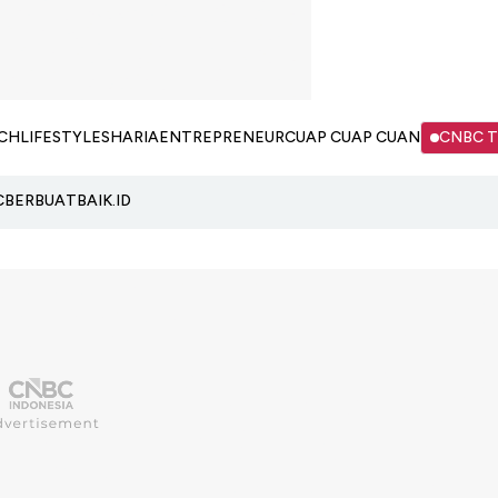
CH
LIFESTYLE
SHARIA
ENTREPRENEUR
CUAP CUAP CUAN
CNBC 
C
BERBUATBAIK.ID