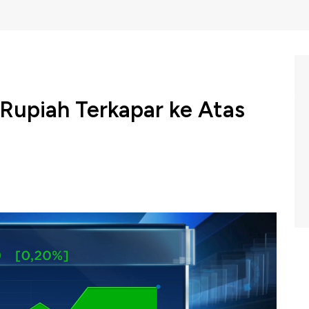
 Rupiah Terkapar ke Atas
r Index di tengah penantian apsar terhadap kebijakan
ahan sejumlah mata uang global termasuk Rupiah.
erpantau melemah 0,20% terhadap Dolar ke posisi Rp
, 21/09/2022)