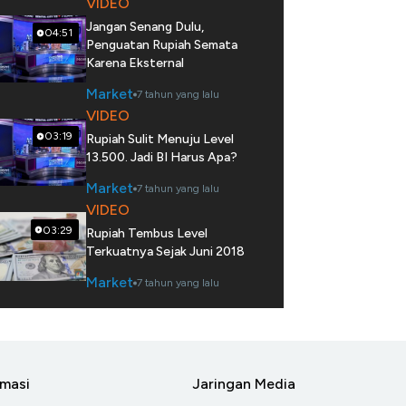
VIDEO
Jangan Senang Dulu,
04:51
Penguatan Rupiah Semata
Karena Eksternal
Market
7 tahun yang lalu
VIDEO
03:19
Rupiah Sulit Menuju Level
13.500. Jadi BI Harus Apa?
Market
7 tahun yang lalu
VIDEO
03:29
Rupiah Tembus Level
Terkuatnya Sejak Juni 2018
Market
7 tahun yang lalu
rmasi
Jaringan Media