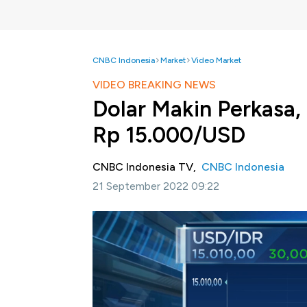
CNBC Indonesia
Market
Video Market
VIDEO BREAKING NEWS
Dolar Makin Perkasa,
Rp 15.000/USD
CNBC Indonesia TV,
CNBC Indonesia
21 September 2022 09:22
Jakarta, CNBC Indonesia-
Penguatan Dolla
suku bunga acuan The Fed mendorong pelem
Mata Uang Garuda pada pukul 09:08 WIB t
15.010.
Selengkapnya simak
CNBC
Indonesia (Rabu