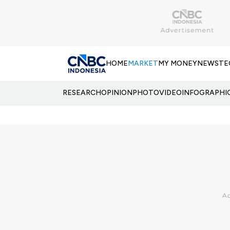
HOME
MARKET
MY MONEY
NEWS
TE
RESEARCH
OPINION
PHOTO
VIDEO
INFOGRAPHI