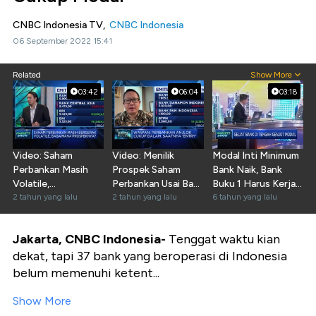
CNBC Indonesia TV,
CNBC Indonesia
06 September 2022 15:41
Related
Show More
03:42
06:04
03:18
Video: Saham
Video: Menilik
Modal Inti Minimum
Perbankan Masih
Prospek Saham
Bank Naik, Bank
Volatile,
Perbankan Usai Bagi
Buku 1 Harus Kerja
Prospeknya
2 tahun yang lalu
Dividen Berakhir
2 tahun yang lalu
Keras
6 tahun yang lalu
Gimana?
Jakarta, CNBC Indonesia-
Tenggat waktu kian
dekat, tapi 37 bank yang beroperasi di Indonesia
belum memenuhi ketent...
Show More