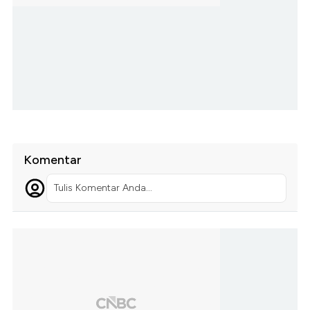
Komentar
Tulis Komentar Anda...