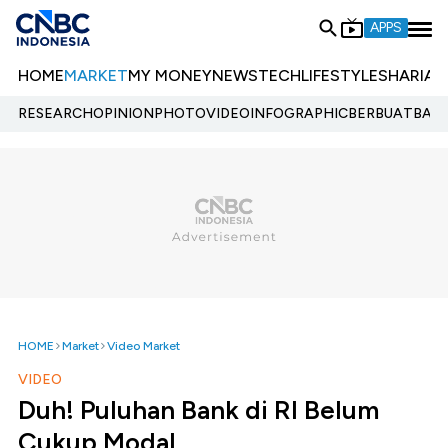
APPS
HOME
MARKET
MY MONEY
NEWS
TECH
LIFESTYLE
SHARIA
E
RESEARCH
OPINION
PHOTO
VIDEO
INFOGRAPHIC
BERBUATBAIK.
HOME
Market
Video Market
VIDEO
Duh! Puluhan Bank di RI Belum
Cukup Modal