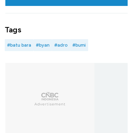
Tags
#batu bara
#byan
#adro
#bumi