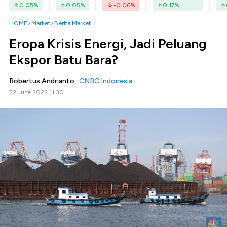
0.05
%
0.05
%
-0.06
%
0.17
%
HOME
Market
Berita Market
Eropa Krisis Energi, Jadi Peluang
Ekspor Batu Bara?
Robertus Andrianto,
CNBC Indonesia
22 June 2022 11:30