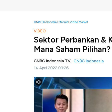
CNBC Indonesia
Market
Video Market
VIDEO
Sektor Perbankan & 
Mana Saham Pilihan?
CNBC Indonesia TV,
CNBC Indonesia
14 April 2022 09:26
Jakarta, CNBC Indonesia-
Indeks Harga S
pembukaan perdagangan, Kamis (14/04) deng
Investment Specialist Sucorinvest Asset
dan keuangan masih menjadi penopang pengu
Selengkapnya simak dialog
Bramudya Prab