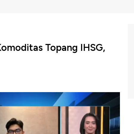
Komoditas Topang IHSG,
aham Gabungan kembali mencatatkan penguatan pada
an apresiasi mencapai 0,14% ke level 7.272
 Management, Toufan Yamin menyebutkan sektor energi
atan IHSG. Lalu seperti apa analisis pergerakan IHSG?
owo dan Shinta Zahara dengan Investment Specialist