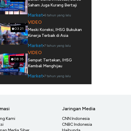
Saham Juga Kurang Bertaji
Market
6 tahun yang lalu
VIDEO
03:21
Meski Koreksi, IHSG Bukukan
Kinerja Terbaik di Asia
Market
7 tahun yang lalu
VIDEO
08:35
Sempat Tertekan, IHSG
Kembali Menghijau
Market
7 tahun yang lalu
rmasi
Jaringan Media
ang Kami
CNN Indonesia
si
CNBC Indonesia
an Media Siber
Haibunda