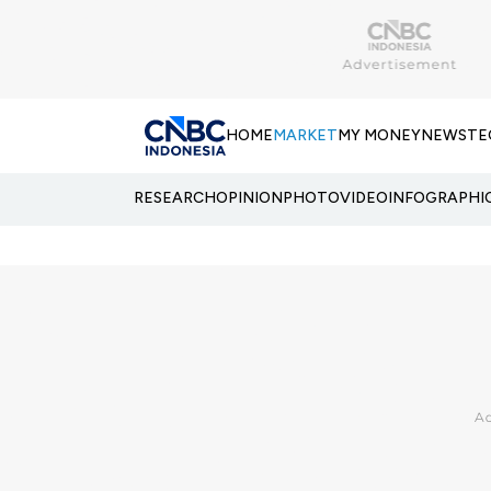
HOME
MARKET
MY MONEY
NEWS
TE
RESEARCH
OPINION
PHOTO
VIDEO
INFOGRAPHI