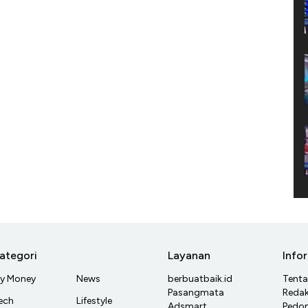
ategori
Layanan
Info
y Money
News
berbuatbaik.id
Tent
Pasangmata
Redak
ech
Lifestyle
Adsmart
Pedom