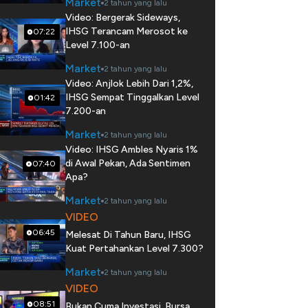
Market
2 tahun yang lalu
Video: Bergerak Sideways,
IHSG Terancam Merosot ke
07:22
Level 7.100-an
Market
2 tahun yang lalu
Video: Anjlok Lebih Dari 1,2%,
IHSG Sempat Tinggalkan Level
01:42
7.200-an
Market
2 tahun yang lalu
Video: IHSG Ambles Nyaris 1%
di Awal Pekan, Ada Sentimen
07:40
Apa?
Market
2 tahun yang lalu
VIDEO
06:45
Melesat Di Tahun Baru, IHSG
Kuat Pertahankan Level 7.300?
Market
2 tahun yang lalu
VIDEO
08:51
Bukan Cuma Investasi, Bursa