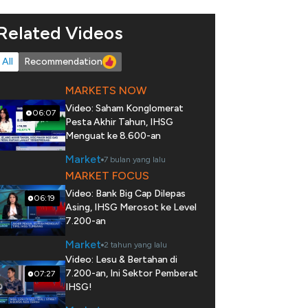
Related Videos
All
Recommendation
MARKETS NOW
Video: Saham Konglomerat
06:07
Pesta Akhir Tahun, IHSG
Menguat ke 8.600-an
Market
7 bulan yang lalu
MARKET FOCUS
Video: Bank Big Cap Dilepas
06:19
Asing, IHSG Merosot ke Level
7.200-an
Market
2 tahun yang lalu
Video: Lesu & Bertahan di
7.200-an, Ini Sektor Pemberat
07:27
IHSG!