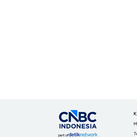
K
M
T
part of