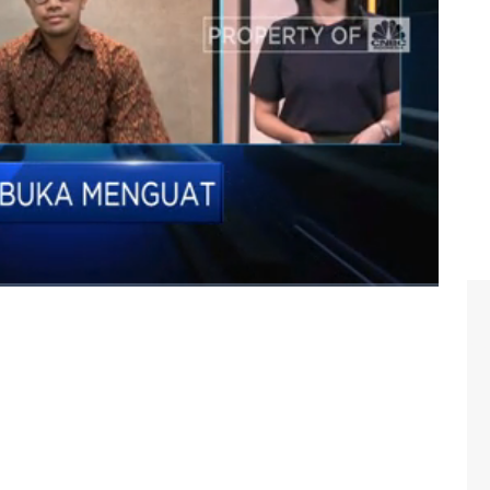
n Yamin
dalam Squawk Box,
CNBC
Indonesia (Kamis,
as
#sektor perbankan