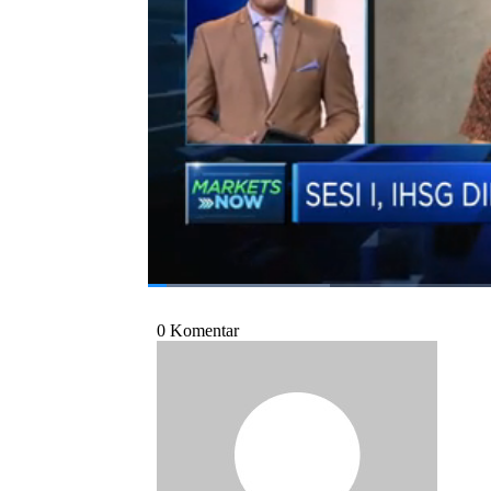
Sucorinvest Asset Management, Toufa
14/04/2022)
Bagikan:
#ihsg
#bursa saham
#sektor komodit