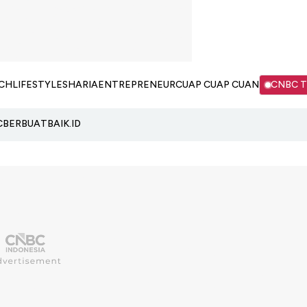
CH
LIFESTYLE
SHARIA
ENTREPRENEUR
CUAP CUAP CUAN
CNBC 
C
BERBUATBAIK.ID