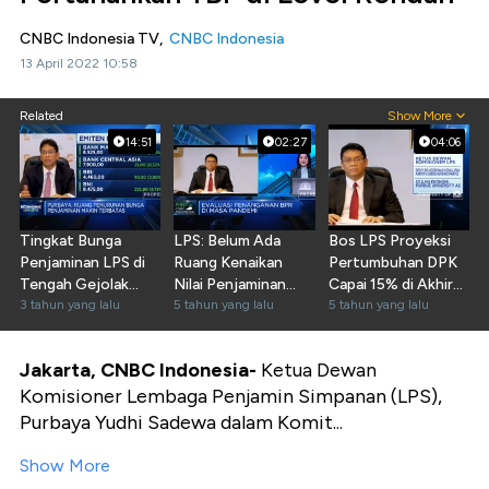
CNBC Indonesia TV,
CNBC Indonesia
13 April 2022 10:58
Related
Show More
14:51
02:27
04:06
Tingkat Bunga
LPS: Belum Ada
Bos LPS Proyeksi
Penjaminan LPS di
Ruang Kenaikan
Pertumbuhan DPK
Tengah Gejolak
Nilai Penjaminan
Capai 15% di Akhir
Global
3 tahun yang lalu
Jadi Rp 5 M
5 tahun yang lalu
2020
5 tahun yang lalu
Jakarta, CNBC Indonesia-
Ketua Dewan
Komisioner Lembaga Penjamin Simpanan (LPS),
Purbaya Yudhi Sadewa dalam Komit...
Show More