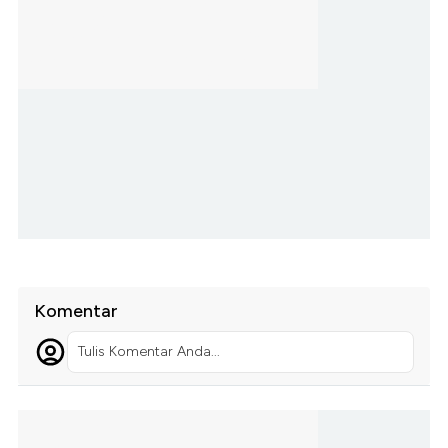
Komentar
Tulis Komentar Anda...