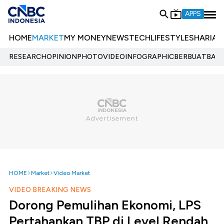
APPS
HOME
MARKET
MY MONEY
NEWS
TECH
LIFESTYLE
SHARIA
E
RESEARCH
OPINION
PHOTO
VIDEO
INFOGRAPHIC
BERBUATBAIK.
HOME
Market
Video Market
VIDEO BREAKING NEWS
Dorong Pemulihan Ekonomi, LPS
Pertahankan TBP di Level Rendah