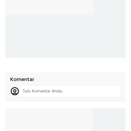
Komentar
Tulis Komentar Anda...