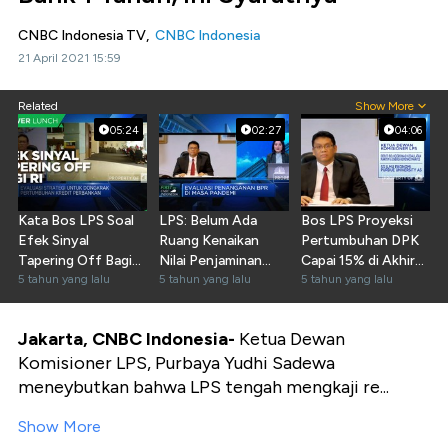
CNBC Indonesia TV,
CNBC Indonesia
21 April 2021 15:59
Related
Show More
05:24
02:27
04:06
Kata Bos LPS Soal
LPS: Belum Ada
Bos LPS Proyeksi
Efek Sinyal
Ruang Kenaikan
Pertumbuhan DPK
Tapering Off Bagi
Nilai Penjaminan
Capai 15% di Akhir
Indonesia
5 tahun yang lalu
Jadi Rp 5 M
5 tahun yang lalu
2020
5 tahun yang lalu
Jakarta, CNBC Indonesia-
Ketua Dewan
Komisioner LPS, Purbaya Yudhi Sadewa
meneybutkan bahwa LPS tengah mengkaji re...
Show More