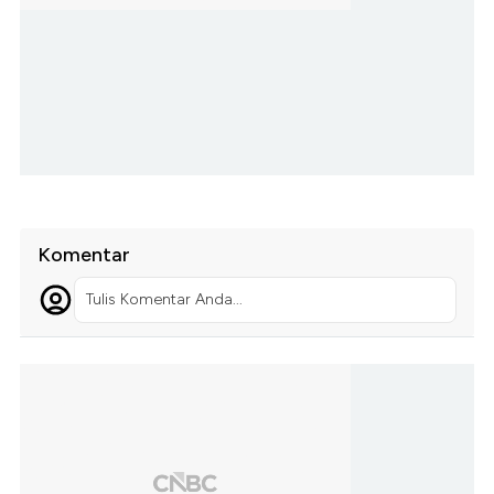
Komentar
Tulis Komentar Anda...