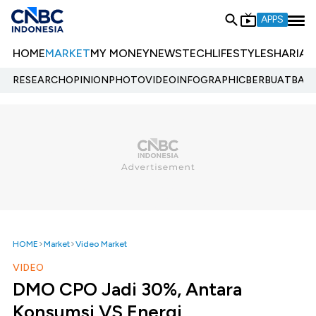
APPS
HOME
MARKET
MY MONEY
NEWS
TECH
LIFESTYLE
SHARIA
E
RESEARCH
OPINION
PHOTO
VIDEO
INFOGRAPHIC
BERBUATBAIK.
HOME
Market
Video Market
VIDEO
DMO CPO Jadi 30%, Antara
Konsumsi VS Energi