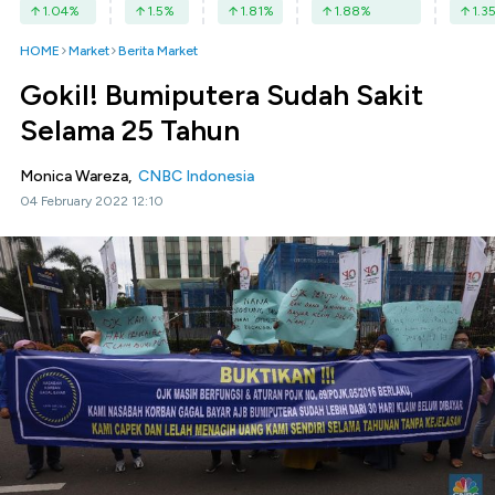
1.04
%
1.5
%
1.81
%
1.88
%
1.3
HOME
Market
Berita Market
Gokil! Bumiputera Sudah Sakit
Selama 25 Tahun
Monica Wareza,
CNBC Indonesia
04 February 2022 12:10