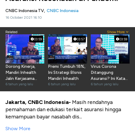
CNBC Indonesia TV,
CNBC Indonesia
16 October 2021 16:10
Related
Show More
03:59
03:57
03:59
Dorong Kinerja,
Premi Tumbuh 18%,
Virus Corona
Mandiri Inhealth
Ini Strategi BIsnis
Ditanggung
Jalin Kerjasama
Mandiri Inhealth
Asuransi? Ini Kata
dengan JKN
6 tahun yang lalu
6 tahun yang lalu
Mandiri Inhealth
6 tahun yang lalu
Jakarta, CNBC Indonesia-
Masih rendahnya
pemahaman dan edukasi terkait asuransi hingga
kemampuan bayar nasabah dis...
Show More