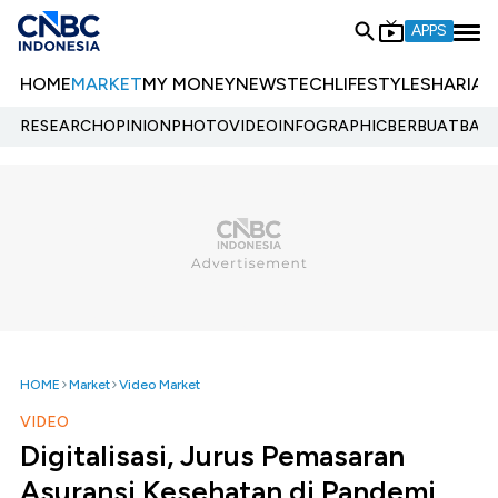
APPS
HOME
MARKET
MY MONEY
NEWS
TECH
LIFESTYLE
SHARIA
E
RESEARCH
OPINION
PHOTO
VIDEO
INFOGRAPHIC
BERBUATBAIK.
HOME
Market
Video Market
VIDEO
Digitalisasi, Jurus Pemasaran
Asuransi Kesehatan di Pandemi