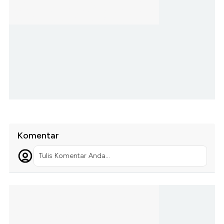
Komentar
Tulis Komentar Anda...