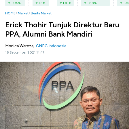
1.04
%
1.5
%
1.81
%
1.88
%
1.3
HOME
Market
Berita Market
Erick Thohir Tunjuk Direktur Baru
PPA, Alumni Bank Mandiri
Monica Wareza,
CNBC Indonesia
16 September 2021 14:47