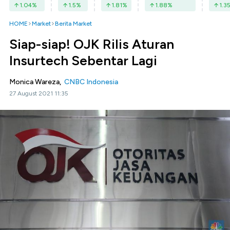
1.04
%
1.5
%
1.81
%
1.88
%
1.3
HOME
Market
Berita Market
Siap-siap! OJK Rilis Aturan
Insurtech Sebentar Lagi
Monica Wareza,
CNBC Indonesia
27 August 2021 11:35