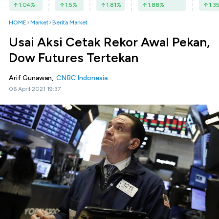
1.04
%
1.5
%
1.81
%
1.88
%
1.3
HOME
Market
Berita Market
Usai Aksi Cetak Rekor Awal Pekan,
Dow Futures Tertekan
Arif Gunawan,
CNBC Indonesia
06 April 2021 19:37