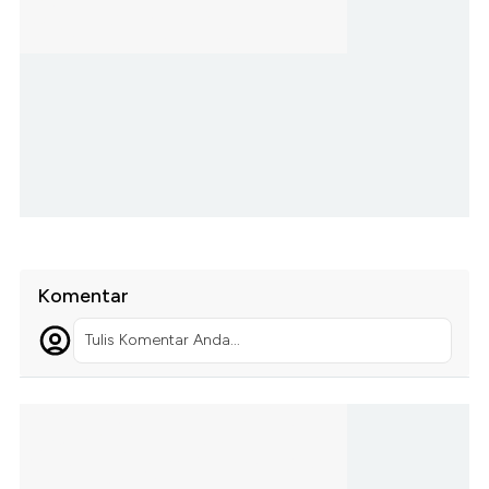
Komentar
Tulis Komentar Anda...