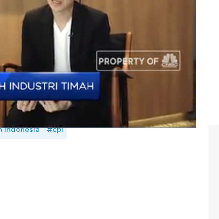
h air sepanjang 2019 ini? Selengkapnya saksikan dialog
jen) Asosiasi Eksportir Timah Indonesia (AETI), Jabin
a (Selasa, 31/12/2019)
h indonesia
#cpi