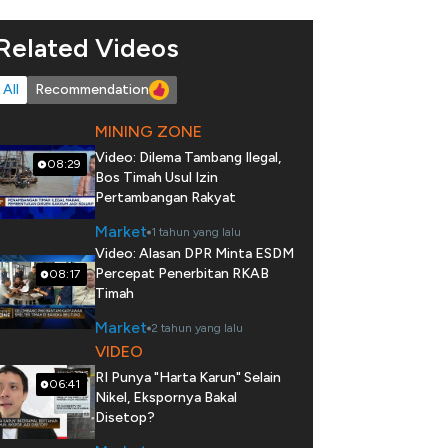
Related Videos
All
Recommendation
MINING ZONE
Video: Dilema Tambang Ilegal,
08:29
Bos Timah Usul Izin
Pertambangan Rakyat
Market
1 tahun yang lalu
Video: Alasan DPR Minta ESDM
Percepat Penerbitan RKAB
08:17
Timah
Market
2 tahun yang lalu
VIDEO
RI Punya "Harta Karun" Selain
06:41
Nikel, Ekspornya Bakal
Disetop?