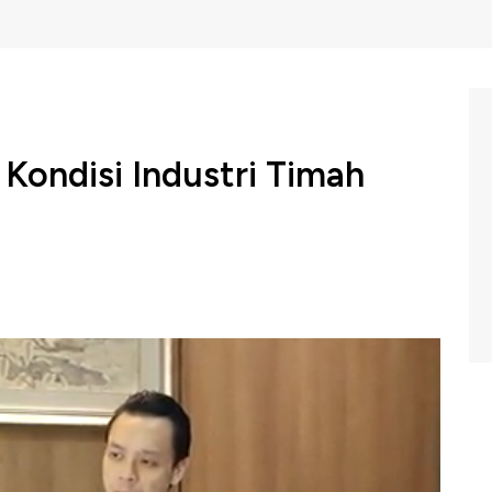
 Kondisi Industri Timah
 Eksportir Timah Indonesia (AETI), Jabin Sufianto
dak mampu memenuhi aturan Kementerian ESDM yang
I (Competent Person Indonesia). Kondisi ini
Pertambangan (IUP) yang dimiliki tidak bisa membuktikan
i baru sehingga banyaknya penutupan smelter di Bangka