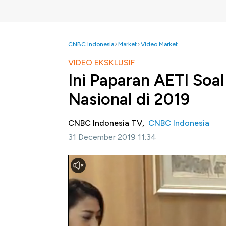
CNBC Indonesia
Market
Video Market
VIDEO EKSKLUSIF
Ini Paparan AETI Soal
Nasional di 2019
CNBC Indonesia TV,
CNBC Indonesia
31 December 2019 11:34
Jakarta, CNBC Indonesia-
Sekjen Asosiasi
menyebutkan banyak perusahaan timah ti
mewajibkan perusahaan tambang memiliki CP
disebabkan kurangnya CPI serta Izin Usaha 
adanya cadangan timah yang sesuai regulas
Belitung.