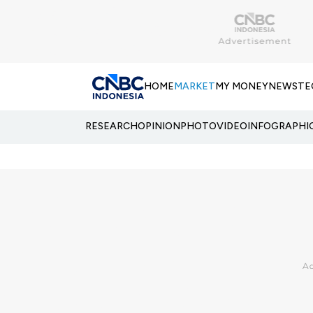
HOME
MARKET
MY MONEY
NEWS
TE
RESEARCH
OPINION
PHOTO
VIDEO
INFOGRAPHI