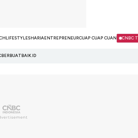
CH
LIFESTYLE
SHARIA
ENTREPRENEUR
CUAP CUAP CUAN
CNBC 
C
BERBUATBAIK.ID