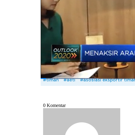
Lalu seperti apa kondisi industri timah tana
Andi Shalini dengan Sekretaris Jenderal (Sek
Sufianto dalam Squawk Box, CNBC Indonesi
Bagikan:
#timah
#aeti
#asosiasi eksportir tima