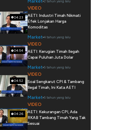
Market
2 tahun yang lalu
VIDEO
AETI: Industri Timah Nikmati
04:23
Efek Lonjakan Harga
Komoditas
Market
4 tahun yang lalu
VIDEO
04:54
AETI: Kerugian Timah Ilegah
Capai Puluhan Juta Dolar
Market
5 tahun yang lalu
VIDEO
04:52
Soal Sengkarut CPI & Tambang
Ilegal Timah, Ini Kata AETI
Market
5 tahun yang lalu
VIDEO
AETI: Kekurangan CPI, Ada
04:26
RKAB Tambang Timah Yang Tak
Sesuai