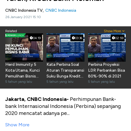
CNBC Indonesia TV,
CNBC Indonesia
26 January 2021 15:10
Related
Show More
04:19
03:36
02:59
Herd Immunity 5
Kata Perbina Soal
Perbina Proyeksi
Kota Utama, Kunci
Aturan Transparansi
LDR Perbankan Bisa
Pemulihan Bisnis
Suku Bunga Kredit
80%-90% di 2021
Perbankan
5 tahun yang lalu
Bank
5 tahun yang lalu
5 tahun yang lalu
Jakarta, CNBC Indonesia-
Perhimpunan Bank-
bank Internasional Indonesia (Perbina) sepanjang
2020 mencatat adanya pe...
Show More