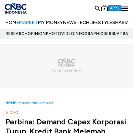
APPS
HOME
MARKET
MY MONEY
NEWS
TECH
LIFESTYLE
SHARIA
E
RESEARCH
OPINION
PHOTO
VIDEO
INFOGRAPHIC
BERBUATBAIK.
HOME
Market
Video Market
VIDEO
Perbina: Demand Capex Korporasi
Turun, Kredit Bank Melemah