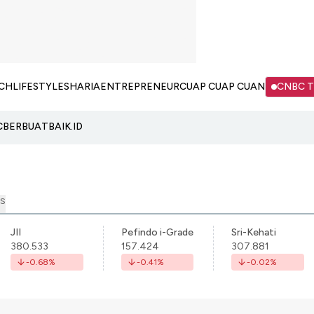
CH
LIFESTYLE
SHARIA
ENTREPRENEUR
CUAP CUAP CUAN
CNBC 
C
BERBUATBAIK.ID
S
JII
Pefindo i-Grade
Sri-Kehati
380.533
157.424
307.881
-0.68
%
-0.41
%
-0.02
%