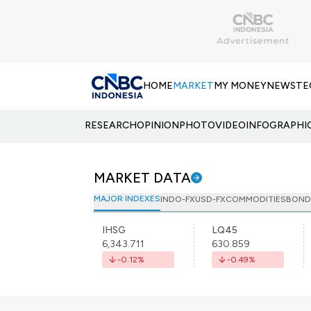
HOME
MARKET
MY MONEY
NEWS
TE
RESEARCH
OPINION
PHOTO
VIDEO
INFOGRAPHI
MARKET DATA
MAJOR INDEXES
INDO-FX
USD-FX
COMMODITIES
BOND
IHSG
LQ45
6,343.711
630.859
-0.12
%
-0.49
%