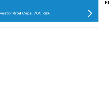
Alas Kaki Tumbuh Double Digit
RI
vestor Ritel Capai 700 Ribu