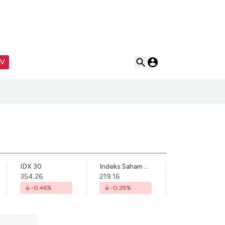
TV
IDX 30
Indeks Saham Syariah Indonesia
354.26
219.16
-0.46
%
-0.29
%