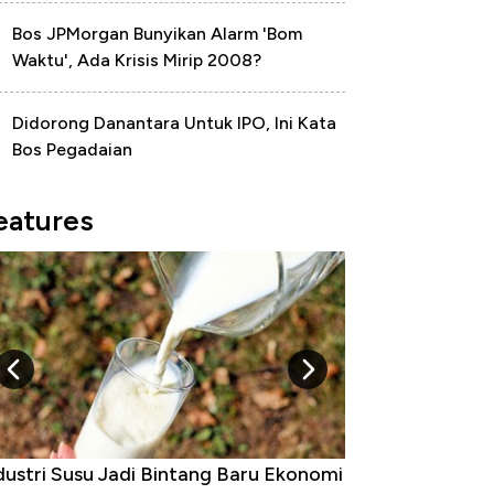
Bos JPMorgan Bunyikan Alarm 'Bom
Waktu', Ada Krisis Mirip 2008?
Didorong Danantara Untuk IPO, Ini Kata
Bos Pegadaian
eatures
ustri Susu Jadi Bintang Baru Ekonomi
5 Raja Ekonomi In