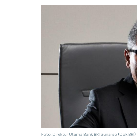
Foto: Direktur Utama Bank BRI Sunarso (Dok.BRI)