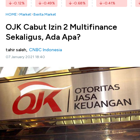
-0.12
%
-0.49
%
-0.68
%
-0.41
%
HOME
Market
Berita Market
OJK Cabut Izin 2 Multifinance
Sekaligus, Ada Apa?
tahir saleh,
CNBC Indonesia
07 January 2021 18:40