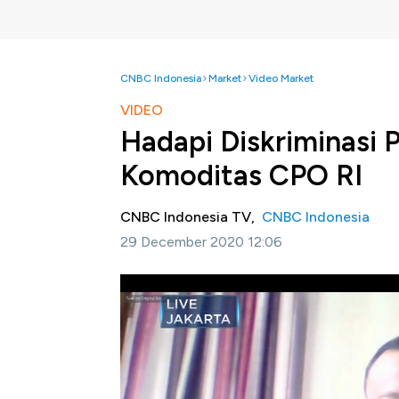
CNBC Indonesia
Market
Video Market
VIDEO
Hadapi Diskriminasi 
Komoditas CPO RI
CNBC Indonesia TV,
CNBC Indonesia
29 December 2020 12:06
Jakarta, CNBC Indonesia-
Ketua Bidang K
70% produksi CPO Indonesia dan Malaysia di
sawit mengalami hambatan dan diskriminasi 
pasar ke-3 terbesar saat ini.
Dalam menanggapi kondisi ini, maka pentin