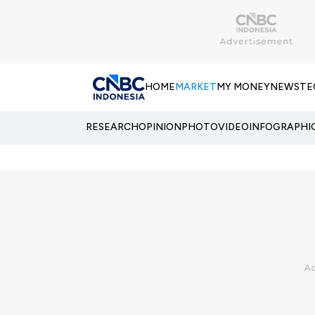
HOME
MARKET
MY MONEY
NEWS
TE
RESEARCH
OPINION
PHOTO
VIDEO
INFOGRAPHI