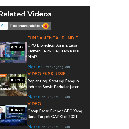
Related Videos
All
Recommendation
FUNDAMENTAL PUNDIT
CPO Diprediksi Suram, Laba
08:43
Emiten JARR Haji Isam Bakal
Mini?
Market
3 tahun yang lalu
VIDEO EKSKLUSIF
03:07
Replanting, Strategi Bangun
Industri Sawit Berkelanjutan
Market
5 tahun yang lalu
VIDEO
04:20
Garap Pasar Ekspor CPO Yang
Baru, Target GAPKI di 2021
Market
5 tahun yang lalu