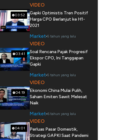
VIDEO
Gapki Optimistis Tren Positif
03:52
Harga CPO Berlanjut ke H1-
2021
Market
5 tahun yang lalu
VIDEO
Soal Rencana Pajak Progresif
03:41
Ekspor CPO, Ini Tanggapan
Gapki
Market
5 tahun yang lalu
VIDEO
Ekonomi China Mulai Pulih,
04:19
Saham Emiten Sawit Melesat
Naik
Market
6 tahun yang lalu
VIDEO
04:01
Perluas Pasar Domestik,
Strategi GAPKI Saat Pandemi