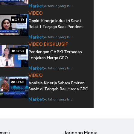
Market
6 tahun yang lalu
VIDEO
03:19
Gapki: Kinerja Industri Sawit
Relatif Terjaga Saat Pandemi
Market
6 tahun yang lalu
VIDEO EKSKLUSIF
03:53
Pandangan GAPKI Terhadap
Lonjakan Harga CPO
Market
6 tahun yang lalu
VIDEO
03:48
Analisis Kinerja Saham Emiten
Sawit di Tengah Reli Harga CPO
Market
6 tahun yang lalu
rmasi
Jaringan Media