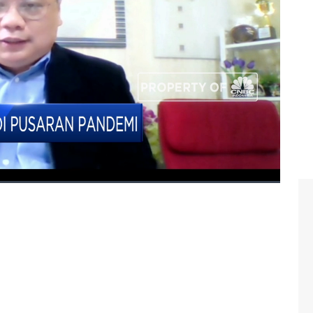
a produk CPO RI masuk sebagai produk berkelanjutan
ata dengan Ketua Bidang Komunikasi GAPKI, Tofan Mahdi
, 29/12/2020)