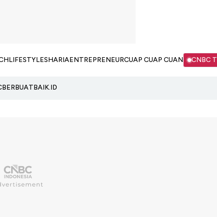
CH
LIFESTYLE
SHARIA
ENTREPRENEUR
CUAP CUAP CUAN
CNBC 
C
BERBUATBAIK.ID