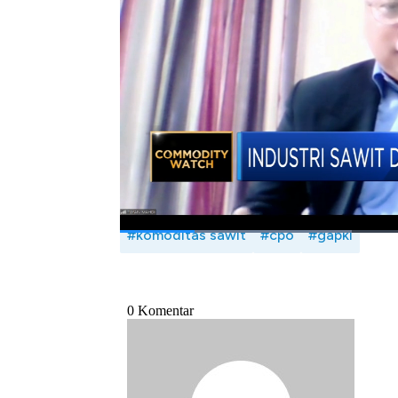
Indonesia (GAPKI) untuk memastikan bahw
yang selama ini banyak dipertanyakan.
Selengkapnya simak dialog Erwin Surya Br
dalam Squawk Box,
CNBC
Indonesia (Selasa
Bagikan:
#komoditas sawit
#cpo
#gapki