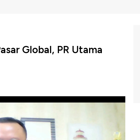
Pasar Global, PR Utama
omunikasi GAPKI, Tofan Mahdi menyebutkan sebanyak
serap oleh pasar ekspor, dimana saat ini komoditas
dagang terutama dari negara di Uni Eropa yang menjadi
g bagi Pemerintah dan Gabungan Pengusaha Kelapa Sawit