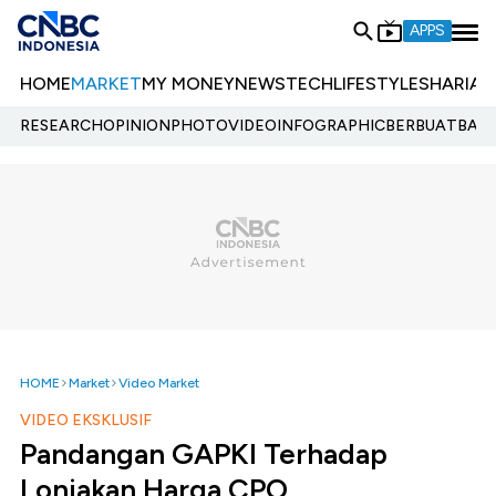
APPS
HOME
MARKET
MY MONEY
NEWS
TECH
LIFESTYLE
SHARIA
E
RESEARCH
OPINION
PHOTO
VIDEO
INFOGRAPHIC
BERBUATBAIK.
HOME
Market
Video Market
VIDEO EKSKLUSIF
Pandangan GAPKI Terhadap
Lonjakan Harga CPO