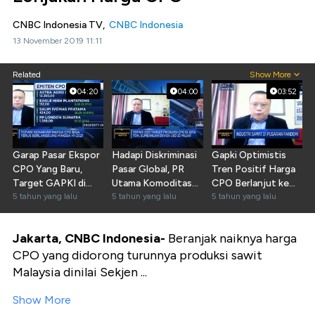
CNBC Indonesia TV,
CNBC Indonesia
13 November 2019 11:11
Related
Show More
04:20
04:00
03:52
Garap Pasar Ekspor
Hadapi Diskriminasi
Gapki Optimistis
CPO Yang Baru,
Pasar Global, PR
Tren Positif Harga
Target GAPKI di
Utama Komoditas
CPO Berlanjut ke
2021
5 tahun yang lalu
CPO RI
5 tahun yang lalu
H1-2021
5 tahun yang lalu
Jakarta, CNBC Indonesia-
Beranjak naiknya harga
CPO yang didorong turunnya produksi sawit
Malaysia dinilai Sekjen ...
Show More